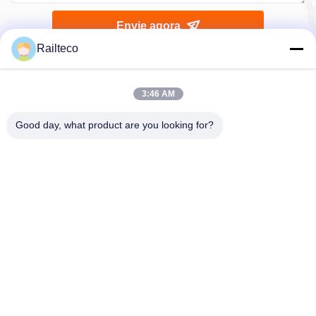
Envie agora
Railteco
3:46 AM
Good day, what product are you looking for?
Telefone：0086-512-82509751
E-mail：read@railteco.com
SOBRE NÓS
Perfil da empresa
Excursão da fábrica
Controle da qualidade
Mapa do Site