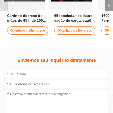
Carrinho de trens de
65 toneladas de lastro,
1600m
grãos de 65 t, de 1000
vagão de carga, vagões
Ferrov
mm de largura
de grãos, ferrovias, 12 -
Wagon 
15 metros
Car Ra
Obtenha o melhor preço
Obtenha o melhor preço
Obten
Alime
Envie-nos seu inquérito diretamente