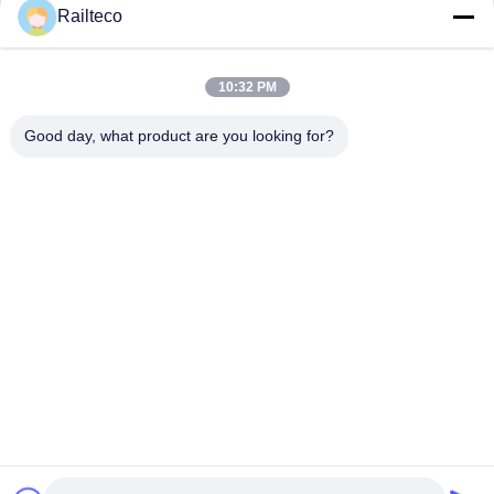
Railteco
10:32 PM
Good day, what product are you looking for?
Téléphone：0086-512-82509751
E-mail：read@railteco.com
AU SUJET DE NOUS
Profil d'entreprise
Visite d'usine
Contrôle de qualité
Plan du site
Politique en matière de protection de la vie privée
Bonne qualité de la Chine