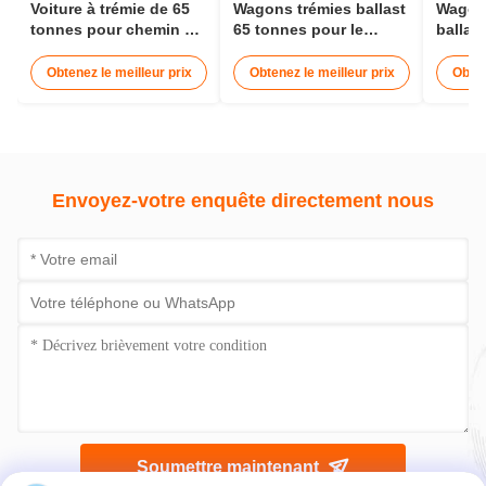
Voiture à trémie de 65
Wagons trémies ballast
Wagon 
tonnes pour chemin de
65 tonnes pour le
ballas
fer à grain de 1000 mm
transport de céréales -
de 16
de largeur
12 à 15 mètres
trémie 
Obtenez le meilleur prix
Obtenez le meilleur prix
Obten
wagon 
Envoyez-votre enquête directement nous
Soumettre maintenant