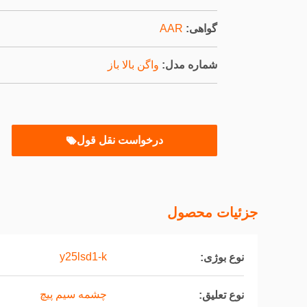
گواهی:
AAR
شماره مدل:
واگن بالا باز
درخواست نقل قول
جزئیات محصول
y25lsd1-k
نوع بوژی:
چشمه سیم پیچ
نوع تعلیق: