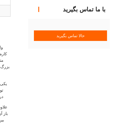
با ما تماس بگیرید
حالا تماس بگیرید
وا
مت
بزرگ ف
یکی 
تو
در
علاو
باز آ
بین