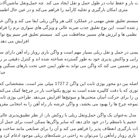
متری امکان بارگیری و تخلیه کارآمد را فراهم می‌کند و در عین حال اطم
یستم تعلیق نقش مهمی در عملکرد کلی هر واگن ریلی ایفا می کند و واگن عرشه
 شده است. این نوع تعلیق جذب ضربه عالی و ویژگی های سواری نرم را فراهم
نظمی ها و لرزش های مسیر محافظت می کند. سیستم تعلیق فنر سیم پیچ توان
افزایش می دهد و
یمنی در حمل و نقل ریلی بسیار مهم است و واگن باری روباز راه آهن دارای س
رایی و واکنش پذیری خود به طور گسترده شناخته شده اند و کنترل دقیقی بر 
رمز تضمین می کند که واگن می تواند به طور ایمن حتی تحت بارهای سنگین و ز
حدا
فاصله بین دو محور بوژی ثابت این واگن 1727.2 
ری که با دقت کالیبره شده است به توزیع یکنواخت بار در چرخ‌ها کمک می‌کن
ن را برای حرکت آسان منحنی‌ها و سوئیچ‌ها افزایش می‌دهد. طراحی بوژی ثابت
وعه چرخ ها را بهبود می بخشد، و واگن عرشه باز راه آهن را به انتخابی مقرو
 مدل به‌عنوان یک واگن حمل‌ونقل ریلی با روکش باز، از نظر تطبیق‌پذیری عالی 
حجیم یا نامنظم را در خود جای دهد که سایر واگن‌ها ممکن است برای حمل آن
ات بارگیری انعطاف پذیر را فراهم می کند و آن را برای صنایعی مانند ساخت و 
باری روباز راه‌آهن را می‌توان به راحتی در شبکه‌های ریلی موجود ادغام کرد و 