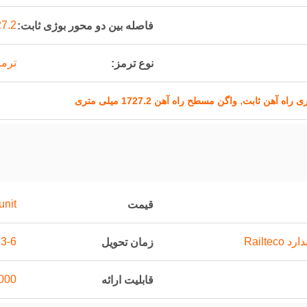
1727.2 م
فاصله بین دو محور بوژی ثابت:
ترمز
نوع ترمز:
,
ری راه آهن ثابت
واگن مسطح راه آهن 1727.2 میلی متری
unit
قیمت
Railte
3-6 ماهگی
زمان تحویل
1000 واحد د
قابلیت ارائه