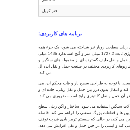
فنر کویل
برنامه های کاربردی:
اگن ریلی سطحی روباز نیز شناخته می شود، یک جزء همه
کاره و ضروری در تدارکات ریلی مدرن است. این واگن که با فاصله بین دو محور بوژی ثابت 1727.2 میلی متر و گیج استاندارد 1435 میلی
 حمل و نقل طیف گسترده ای از محموله های سنگین و
اریوهای کاربردی مختلف در صنعت حمل و نقل ایده آل
می کند.
نر است. با توجه به طراحی سطح باز و قاب محکم آن، می
کند و انتقال بدون درز بین حمل و نقل ریلی، جاده ای و
ه در آن حمل و نقل کانتینری رایج است، ضروری می کند.
 آلات سنگین استفاده می شود. ساختار واگن ریلی سطح
ربین ها و قطعات بزرگ صنعتی را فراهم می کند. فاصله
ین می کند، در حالی که سیستم ترمز بادی قدرت توقف
 می کند و ایمنی را در حین حمل و نقل افزایش می دهد.