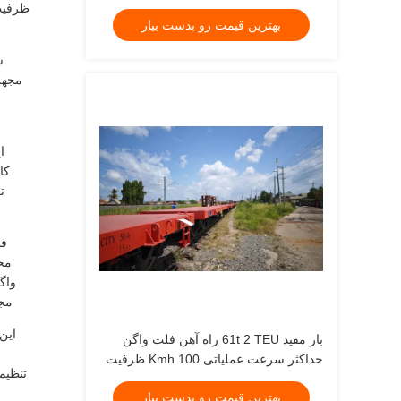
1727.2mm طراحی شده برای حمل و نقل
بهترین قیمت رو بدست بیار
بار سنگین
س
مجهز
ا
کا
ت
محو
واگ
مجم
این
بار مفید 61t 2 TEU راه آهن فلت واگن
حداکثر سرعت عملیاتی 100 Kmh ظرفیت
تنظیم
بار 60 تن مناسب برای حمل و نقل طولانی
بهترین قیمت رو بدست بیار