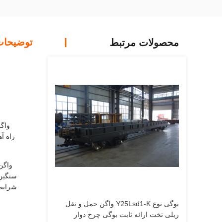
توضیحا
محصولات مرتبط
واگن
راه آ
واگن 
سنگین 
شرایط 
بوگی نوع Y25Lsd1-K واگن حمل و نقل
ریلی تخت ارائه ثابت بوگی چرخ دوار