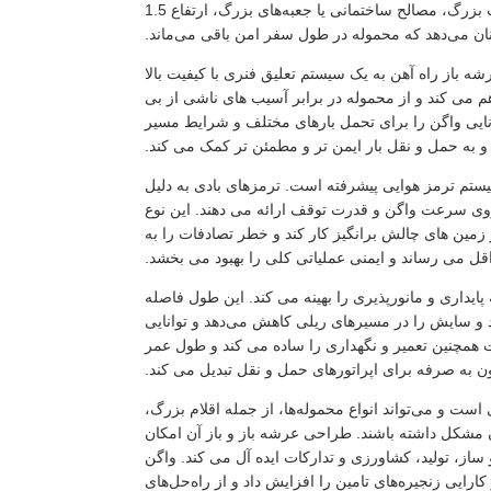
ظرفیت بار و حفظ ثبات در طول حمل و نقل ایجاد می کند. چه حمل‌ونقل ماشین‌آلات بزرگ، مصالح ساختمانی یا جعبه‌های بزرگ، ارتفاع 1.5
ینان می‌دهد که محموله در طول سفر امن باقی می‌ماند.
 باز راه آهن به یک سیستم تعلیق فنری با کیفیت بالا
 می کند و از محموله در برابر آسیب های ناشی از بی
ایی واگن را برای تحمل بارهای مختلف و شرایط مسیر
 به حمل و نقل بار ایمن تر و مطمئن تر کمک می کند.
یستم ترمز هوایی پیشرفته است. ترمزهای بادی به دلیل
روی سرعت واگن و قدرت توقف ارائه می دهند. این نوع
مین های چالش برانگیز کار کند و خطر تصادفات را به
قل می رساند و ایمنی عملیاتی کلی را بهبود می بخشد.
میلی متر است، مشخصاتی که پایداری و مانورپذیری را بهینه می کند. این طول فاصله
د و سایش را در مسیرهای ریلی کاهش می‌دهد و توانایی
 همچنین تعمیر و نگهداری را ساده می کند و طول عمر
ن به صرفه برای اپراتورهای حمل و نقل تبدیل می کند.
است و می‌تواند انواع محموله‌ها، از جمله اقلام بزرگ،
 مشکل داشته باشند. طراحی عرشه باز و باز آن امکان
ساز، تولید، کشاورزی و تدارکات ایده آل می کند. واگن
کارایی زنجیره‌های تامین را افزایش داد و از راه‌حل‌های