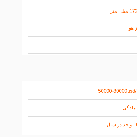
یلی متر
 هوا
50000-80000usd/
ر سال