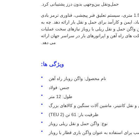
حمل‌ونقل بین‌وجهی بدون درز پشتیبانی کرد.
به طور خلاصه، واگن سقف باز راه آهن ترکیبی از ساختار فولادی مستحکم، ارتفاع 1.5 متری، سیستم تعلیق فنر پیچشی، فناوری ترمز بادی
یک راه حل قابل اعتماد، ایمن و کارآمد برای حمل و نقل بار ارائه دهد. چه به
ین واگن حمل و نقل ریلی با روباز نیازهای سخت عملیات
 های راه آهن و اپراتورهای بار در سراسر جهان ارائه
می دهد.
ویژگی ها:
نام محصول: واگن روباز راه آهن
جنس: فولاد
طول: 12 متر
و نقل کانتینر، ماشین آلات سنگین و کالاهای بزرگ
ظرفیت بار: 61 تن (2 TEU)
نوع: واگن حمل و نقل ریلی روباز
ب برای استفاده به عنوان واگن باری قطار با روباز