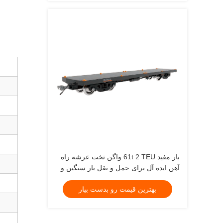
بار مفید 61t 2 TEU واگن تخت عرشه راه
آهن ایده آل برای حمل و نقل بار سنگین و
عملیات لجستیک صنعتی
بهترین قیمت رو بدست بیار