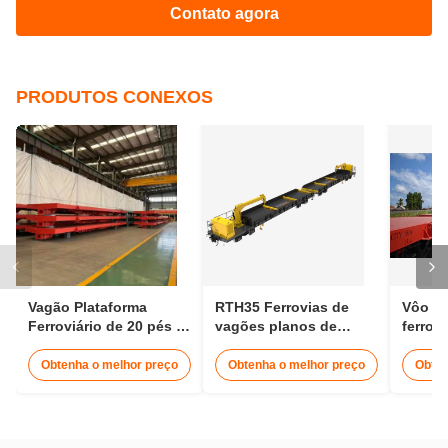
Contato agora
PRODUTOS CONEXOS
Vagão Plataforma
RTH35 Ferrovias de
Vôo de
Ferroviário de 20 pés e
vagões planos de
ferrov
40 pés Vagão Contêiner
diâmetro de 1435 mm
múltip
Ferroviário de 30t
Transporte de vagões
de con
Obtenha o melhor preço
Obtenha o melhor preço
Obten
de 25 m