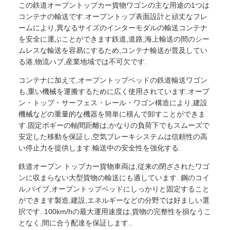
この鉄道オープントップカー貨物ワゴンの主な用途の1つは
コンテナの輸送です.オープントップ表面設計と頑丈なフレ
ームにより,異なるサイズのインターモダルの輸送コンテナ
を安全に運ぶことができます鉄道,道路,海上輸送の間のシー
ムレスな輸送を容易にするため,コンテナ輸送が普及してい
る港,物流ハブ,産業地域では不可欠です.
コンテナに加えて,オープントップベッドの鉄道輸送ワゴン
も,重い機械を運搬するために広く使用されています.オープ
ン・トップ・サーフェス・レール・ワゴン構造により,建設
機械などの重量的な機器を簡単に積んで卸すことができま
す.固定ボギーの軸間距離は,かなりの負荷下でもスムーズで
安定した移動を保証し,空気ブレーキシステムは信頼性の高
い停止力を提供します.輸送中の安全性を強化する.
鉄道オープン トップカー貨物車両は,従来の閉ざされたワゴ
ンに収まらない大型貨物の輸送にも適しています. 鋼のコイ
ル,パイプ,オープントップベッドにしっかりと固定すること
ができます製造,建設,エネルギーなどの分野では好ましい選
択です. 100km/hの最大運用速度は,貨物の完整性を損なうこ
となく,間に合う配達を保証します..