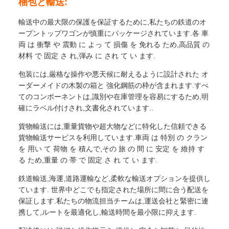
梱包と輸送:
輸送中の最大限の保護を保証するために,私たちの鉄道のオ
ープントップワゴンが慎重にパッケージされています.各 車
両 は 衝撃 や 震動 に よっ て 損傷 を 免れる ため,高品質 の
材料 で 固定 さ れ,弾み に され て い ます.
包装には,厳格な操作や悪天候に耐えるように設計された オ
ーダーメイドの木製の箱と 強化鋼筋の枠が含まれます.すべ
てのコンポーネントは,識別や在庫管理を容易にするため,明
確にラベル付けされ,文書化されています..
貨物輸送には,重量貨物や超大物などに特化した信頼できる
貨物輸送サービスを利用しています.車両 は 特別 の クラン
を 用い て 荷物 を 積んで,その 旅 の 間 に 安定 を 維持 す
る ため,重量 の 帯 で 固定 さ れ て い ます.
鉄道輸送,海運,道路運輸など,柔軟な輸送オプションを提供し
ています. 世界中どこでも指定された場所に間に合う配送を
保証します.私たちの物流担当チームは,運送会社と緊密に連
携して,ルートを最適化し,輸送時間を最小限に抑えます.