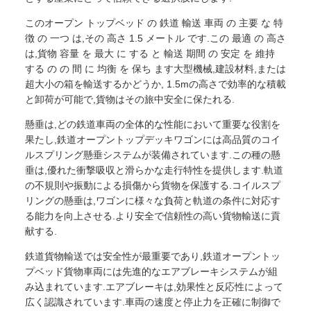
このオープン トップベッド の 鉄道 輸送 車両 の 主要 な 特
徴 の 一つ は,その 高さ 1.5 メートル です.この 最適 の 高さ
は,貨物 容量 を 最大 に する と 輸送 期間 の 安定 を 維持
する の の 間 に 均衡 を 保ち ます大型機械,建設材料,または
超大小の箱を輸送するかどうか, 1.5mの高さで効率的な積載
と卸荷が可能で,貨物はその旅中安全に保たれる.
懸垂は,どの鉄道車両の全体的な性能において重要な役割を
果たし,鉄道オープントップデッキワゴンには高品質のコイ
ルスプリング懸垂システムが装備されています.この種の懸
垂は,優れた衝撃吸収と滑らかな走行特性を提供します.軌道
の不規則や振動による損傷から貨物を保護する.コイルスプ
リングの懸垂は,ワゴンに様々な負荷と軌道の条件に対応す
る能力を向上させる.より安全で信頼性の高い貨物輸送に貢
献する.
鉄道貨物輸送では安全性が最重要であり,鉄道オープントッ
プベッド貨物車両には先進的なエアブレーキシステムが組
み込まれています.エアブレーキは,効果性と反応性によって
広く認識されています.車両の速度と停止力を正確に制御で