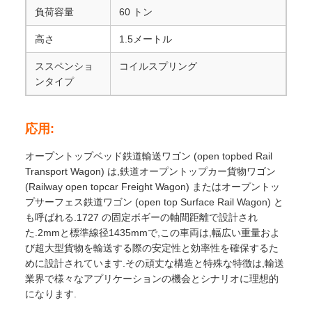
負荷容量
60 トン
高さ
1.5メートル
ススペンショ
コイルスプリング
ンタイプ
応用:
オープントップベッド鉄道輸送ワゴン (open topbed Rail
Transport Wagon) は,鉄道オープントップカー貨物ワゴン
(Railway open topcar Freight Wagon) またはオープントッ
プサーフェス鉄道ワゴン (open top Surface Rail Wagon) と
も呼ばれる.1727 の固定ボギーの軸間距離で設計され
た.2mmと標準線径1435mmで,この車両は,幅広い重量およ
び超大型貨物を輸送する際の安定性と効率性を確保するた
めに設計されています.その頑丈な構造と特殊な特徴は,輸送
業界で様々なアプリケーションの機会とシナリオに理想的
になります.