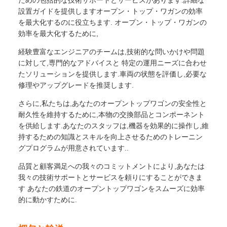
ための包括的な技術サポートとサービスがあります.詳細な
設置ガイドを提供しますオープン・トップ・ワガンの効率
を最大化するのに役立ちます. オープン・トップ・ワガンの
効率を最大化するために,
経験豊富なエンジニアのチームは,技術的な問いかけや問題
に対して,専門的なアドバイスと 特定の運用ニーズに合わせ
たソリューションを提供します.車両の状態を評価し,必要な
修理やアップグレードを推奨します.
さらに,私たちは,あなたのオープントップワゴンの安全性と
耐久性を維持するために,本物の交換部品とコンポーネント
を供給します.あなたのスタッフは,機器を効果的に操作し,維
持するための知識とスキルを向上させるためのトレーニン
グプログラムが用意されています..
品質と顧客満足への我々のコミットメントにより,あなたは
我々の技術サポートとサービスを頼りにすることができま
す あなたの鉄道のオープントップワゴンをスムーズに効率
的に動かすために.