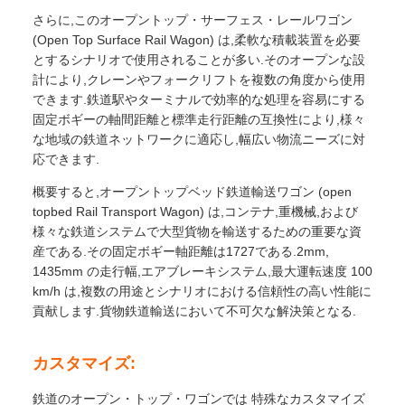
さらに,このオープントップ・サーフェス・レールワゴン
(Open Top Surface Rail Wagon) は,柔軟な積載装置を必要
とするシナリオで使用されることが多い.そのオープンな設
計により,クレーンやフォークリフトを複数の角度から使用
できます.鉄道駅やターミナルで効率的な処理を容易にする
固定ボギーの軸間距離と標準走行距離の互換性により,様々
な地域の鉄道ネットワークに適応し,幅広い物流ニーズに対
応できます.
概要すると,オープントップベッド鉄道輸送ワゴン (open
topbed Rail Transport Wagon) は,コンテナ,重機械,および
様々な鉄道システムで大型貨物を輸送するための重要な資
産である.その固定ボギー軸距離は1727である.2mm,
1435mm の走行幅,エアブレーキシステム,最大運転速度 100
km/h は,複数の用途とシナリオにおける信頼性の高い性能に
貢献します.貨物鉄道輸送において不可欠な解決策となる.
カスタマイズ:
鉄道のオープン・トップ・ワゴンでは 特殊なカスタマイズ