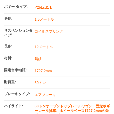
ボギー タイプ:
Y25Lsd1-k
身長:
1.5メートル
サスペンションタ
コイルスプリング
イプ:
長さ:
12メートル
材料:
鋼鉄
固定台車軸距:
1727.2mm
耐荷重:
60トン
ブレーキタイプ:
エアブレーキ
ハイライト:
60トンオープントップレールワゴン、固定ボギ
ーレール貨車、ホイールベース1727.2mmの鉄