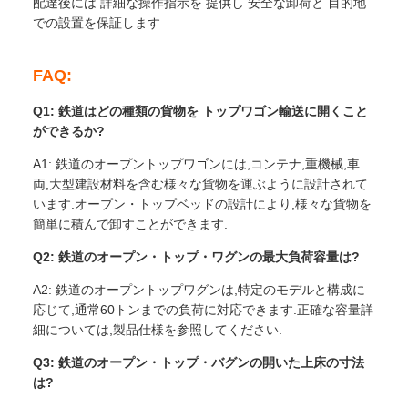
配達後には 詳細な操作指示を 提供し 安全な卸荷と 目的地
での設置を保証します
FAQ:
Q1: 鉄道はどの種類の貨物を トップワゴン輸送に開くこと
ができるか?
A1: 鉄道のオープントップワゴンには,コンテナ,重機械,車
両,大型建設材料を含む様々な貨物を運ぶように設計されて
います.オープン・トップベッドの設計により,様々な貨物を
簡単に積んで卸すことができます.
Q2: 鉄道のオープン・トップ・ワグンの最大負荷容量は?
A2: 鉄道のオープントップワグンは,特定のモデルと構成に
応じて,通常60トンまでの負荷に対応できます.正確な容量詳
細については,製品仕様を参照してください.
Q3: 鉄道のオープン・トップ・バグンの開いた上床の寸法
は?