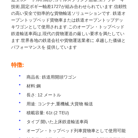
技術,固定ボギー軸差1727が組み合わせられています.信頼性
の高い安全で効率的な貨物輸送ソリューションです. 鉄道オ
ープントップベッド貨物車または鉄道オープントップデッ
キワゴンとして使用されます.このオープン・トップベッド
鉄道輸送車両は,現代の貨物運送の厳しい要求を満たしてい
ます.世界各地の鉄道会社や貨物運送業者に 卓越した価値と
パフォーマンスを 提供しています
特徴:
商品名: 鉄道用開頭ワゴン
材料:鋼
長さ: 12 メートル
用途: コンテナ,重機械,大貨物 輸送
積載容量: 61t (2 TEU)
タイプ:開いた上床鉄道輸送車両
オープン・トップベッド列車貨物車として使用可能