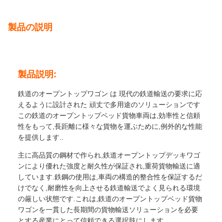
製品の説明
製品説明:
鉄道のオープントップワゴン は 現代の鉄道輸送の要求に応
えるように設計された 頑丈で多用途のソリューションです
この鉄道のオープントップベッド貨物車両は,効率性と信頼
性をもって,長距離に様々な貨物を運ぶために,例外的な性能
を提供します..
主に高品質の鋼材で作られ,鉄道オープントップデッキワゴ
ンにより優れた強度と耐久性が保証され,重荷貨物輸送に適
しています.鉄鋼の使用は,車両の構造的整合性を保証するだ
けでなく,耐磨性を向上させる鉄道輸送でよく見られる環境
の厳しい状態です.これは,鉄道のオープントップベッド貨物
ワゴンを一貫した長期間の貨物輸送ソリューションを必要
とする産業にとって信頼できる選択肢にします.