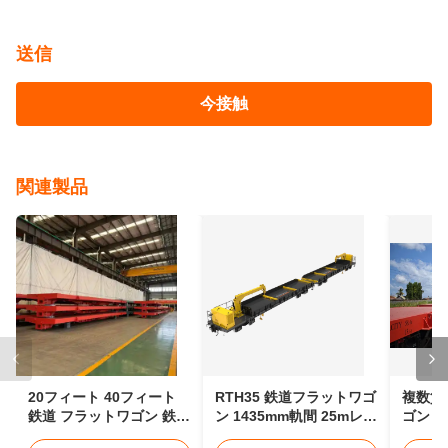
送信
今接触
関連製品
20フィート 40フィート
RTH35 鉄道フラットワゴ
複数貨
鉄道 フラットワゴン 鉄道
ン 1435mm軌間 25mレー
ゴン 7
コンテナワゴン 30t
ル運搬台車
ナワゴ