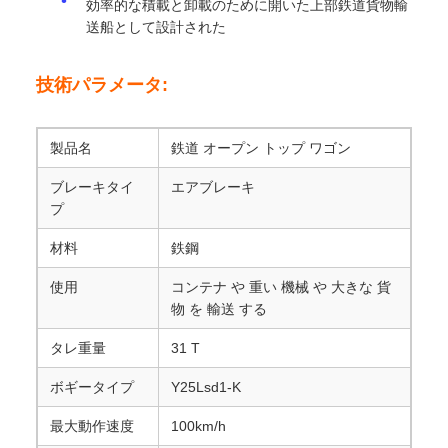
効率的な積載と卸載のために開いた上部鉄道貨物輸
送船として設計された
技術パラメータ:
製品名
鉄道 オープン トップ ワゴン
ブレーキタイ
エアブレーキ
プ
材料
鉄鋼
使用
コンテナ や 重い 機械 や 大きな 貨
物 を 輸送 する
タレ重量
31 T
ボギータイプ
Y25Lsd1-K
最大動作速度
100km/h