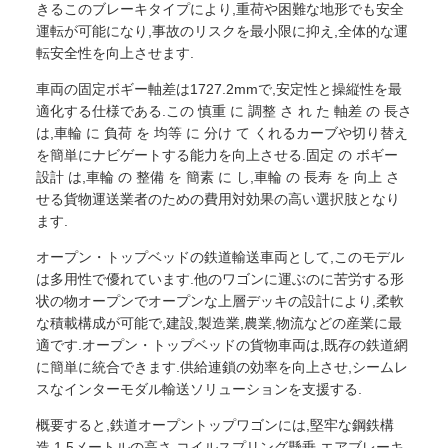
きるこのブレーキタイプにより,重荷や困難な地形でも安全
運転が可能になり,事故のリスクを最小限に抑え,全体的な運
転安全性を向上させます.
車両の固定ボギー軸差は1727.2mmで,安定性と操縦性を最
適化する仕様である.この 慎重 に 調整 さ れ た 軸差 の 長さ
は,車輪 に 負荷 を 均等 に 分け て くれるカーブや切り替え
を簡単にナビゲートする能力を向上させる.固定 の ボギー
設計 は,車輪 の 整備 を 簡素 に し,車輪 の 長寿 を 向上 さ
せる貨物運送業者のための費用対効果の高い選択肢となり
ます.
オープン・トップベッドの鉄道輸送車両として,このモデル
は多用性で優れています.他のワゴンに運ぶのに苦労する形
状の物オープンでオープンな上層デッキの設計により,柔軟
な積載構成が可能で,建設,製造業,農業,物流などの産業に最
適です.オープン・トップベッドの貨物車両は,既存の鉄道網
に簡単に統合できます.供給連鎖の効率を向上させ,シームレ
スなインターモダル輸送ソリューションを支援する.
概要すると,鉄道オープントップワゴンには,堅牢な鋼鉄構
造,1.5メートルの高さ,コイルスプリング懸垂,エアブレーキ