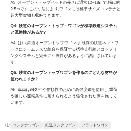
A3: オープン・トップベッドの長さは通常12~18mで,幅は約
2.5mです.この寸法により,ワゴンには標準サイズコンテナと
超大型貨物も収納できます.
Q4: 鉄道のオープン・トップ・ワゴンが標準鉄道システム
と互換性があるか?
A4: はい,鉄道オープントップワゴンは,既存の鉄道ネットワ
ークにシームレスな統合を保証する標準走行線とコップリ
ングシステムと完全に互換性があるように設計されていま
す.
Q5: 鉄道のオープントップワゴンを作るのにどんな材料が
使われますか?
A5: 車両は耐久性や信頼性のために高強度鋼を使用し,重荷
や厳しい運転条件に耐えられるよう強化された床を施して
います.
札:
コンテナワゴン
鉄道タンクワゴン
フラットワゴン