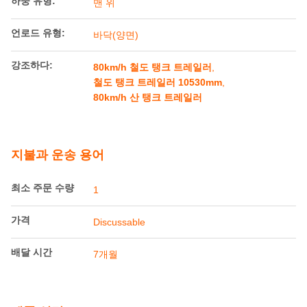
커플러 형식:
나사 커플러
보기형:
캐스트 유형
수압 테스트 압력:
0.459MPa
안전 밸브 작동 압
0.15MPa
력:
하중 유형:
맨 위
언로드 유형:
바닥(양면)
강조하다:
80km/h 철도 탱크 트레일러
,
철도 탱크 트레일러 10530mm
,
80km/h 산 탱크 트레일러