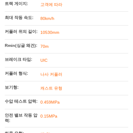
제품 상세정보
TARE 무게:
17.4t 이하
유효 탑재량:
43.6t
용량:
27.5m³
축중(보기):
18T
트랙 게이지:
고객에 따라
최대 작동 속도:
80km/h
커플러 위의 길이:
10530mm
Rmin(싱글 왜건):
70m
브레이크 타입:
UIC