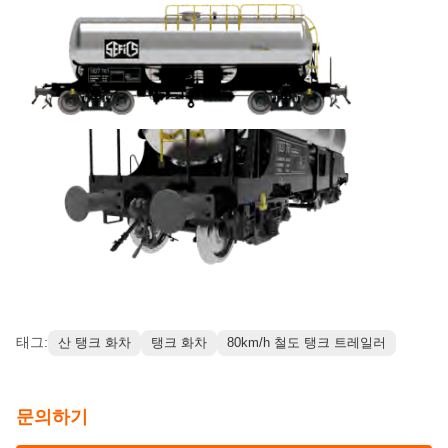
준수 표준
EN 및 UIC 규제 요구 사항을 충족합니
다.
밸브 구성
1개의 5인치 내부 밸브, T-브랑치 파이
프, 두 개의 볼 밸브
접근 작업
수동 조작은 바그너 상단 플랫폼과 양
쪽에서
참고 사진