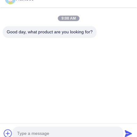
9:08 AM
Good day, what product are you looking for?
Điện thoại：0086-512-82509751
E-mail：read@railteco.com
VỀ CHÚNG TÔI
Hồ sơ công ty
Chuyến tham quan nhà máy
Kiểm soát chất lượng
Sơ đồ trang web
Chính sách bảo mật
Trung Quốc Chất lượng tốt Toa xe đường sắt phẳng
Nhà cung cấp. 2026 Jiangsu Railteco Equipment Co., Ltd. Tất cả các quyền
được bảo lưu.