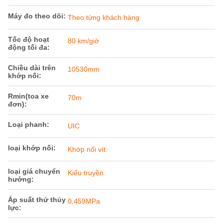
Máy đo theo dõi:
Theo từng khách hàng
Tốc độ hoạt
80 km/giờ
động tối đa:
Chiều dài trên
10530mm
khớp nối:
Rmin(toa xe
70m
đơn):
Loại phanh:
UIC
loại khớp nối:
Khớp nối vít
loại giá chuyển
Kiểu truyền
hướng:
Áp suất thử thủy
0,459MPa
lực: