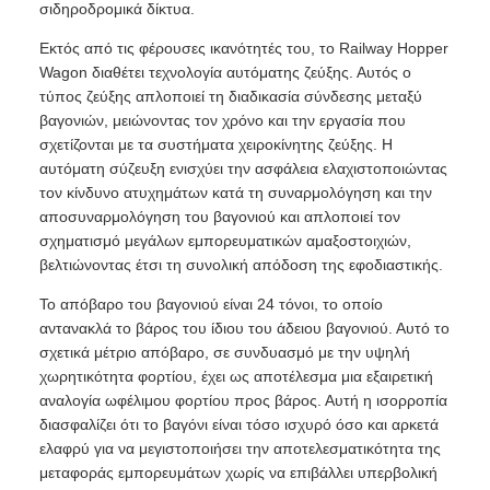
σιδηροδρομικά δίκτυα.
Εκτός από τις φέρουσες ικανότητές του, το Railway Hopper
Wagon διαθέτει τεχνολογία αυτόματης ζεύξης. Αυτός ο
τύπος ζεύξης απλοποιεί τη διαδικασία σύνδεσης μεταξύ
βαγονιών, μειώνοντας τον χρόνο και την εργασία που
σχετίζονται με τα συστήματα χειροκίνητης ζεύξης. Η
αυτόματη σύζευξη ενισχύει την ασφάλεια ελαχιστοποιώντας
τον κίνδυνο ατυχημάτων κατά τη συναρμολόγηση και την
αποσυναρμολόγηση του βαγονιού και απλοποιεί τον
σχηματισμό μεγάλων εμπορευματικών αμαξοστοιχιών,
βελτιώνοντας έτσι τη συνολική απόδοση της εφοδιαστικής.
Το απόβαρο του βαγονιού είναι 24 τόνοι, το οποίο
αντανακλά το βάρος του ίδιου του άδειου βαγονιού. Αυτό το
σχετικά μέτριο απόβαρο, σε συνδυασμό με την υψηλή
χωρητικότητα φορτίου, έχει ως αποτέλεσμα μια εξαιρετική
αναλογία ωφέλιμου φορτίου προς βάρος. Αυτή η ισορροπία
διασφαλίζει ότι το βαγόνι είναι τόσο ισχυρό όσο και αρκετά
ελαφρύ για να μεγιστοποιήσει την αποτελεσματικότητα της
μεταφοράς εμπορευμάτων χωρίς να επιβάλλει υπερβολική