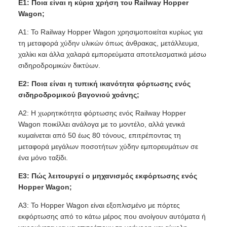
Ε1: Ποια είναι η κύρια χρήση του Railway Hopper
Wagon;
A1: Το Railway Hopper Wagon χρησιμοποιείται κυρίως για
τη μεταφορά χύδην υλικών όπως άνθρακας, μετάλλευμα,
χαλίκι και άλλα χαλαρά εμπορεύματα αποτελεσματικά μέσω
σιδηροδρομικών δικτύων.
Ε2: Ποια είναι η τυπική ικανότητα φόρτωσης ενός
σιδηροδρομικού βαγονιού χοάνης;
A2: Η χωρητικότητα φόρτωσης ενός Railway Hopper
Wagon ποικίλλει ανάλογα με το μοντέλο, αλλά γενικά
κυμαίνεται από 50 έως 80 τόνους, επιτρέποντας τη
μεταφορά μεγάλων ποσοτήτων χύδην εμπορευμάτων σε
ένα μόνο ταξίδι.
Ε3: Πώς λειτουργεί ο μηχανισμός εκφόρτωσης ενός
Hopper Wagon;
A3: Το Hopper Wagon είναι εξοπλισμένο με πόρτες
εκφόρτωσης από το κάτω μέρος που ανοίγουν αυτόματα ή