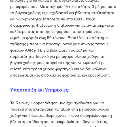
επιλογές για να καλύψει τις συγκεκριμένες ανάγκες
μεταφοράς σας. Με απόβαρο 24 t και πλάτος 3 μέτρα, αυτό
το βαγόνι χοάνης έχει σχεδιαστεί για βέλτιστη σταθερότητα
και χωρητικότητα. Μπορείτε να επιλέξετε μεταξύ
διαμόρφωσης 4 αξόνων ή 6 αξόνων για να ανταποκρίνεται
καλύτερα στις απαιτήσεις φορτίου, υποστηρίζοντας
ωφέλιμο φορτίο έως 50 τόνους. Επιπλέον, το σύστημα
πέδησης μπορεί να προσαρμοστεί με τυπικούς τύπους
φρένων AAR ή TB για βελτιωμένη ασφάλεια και
συμβατότητα. Ιδανικό για μεταφορά υλικού χύδην, το
βαγόνι χοάνης μας μπορεί επίσης να ενσωματωθεί με
συστήματα τρόλεϊ χειρός φορτηγού για να διευκολύνει
αποτελεσματικές διαδικασίες φόρτωσης και εκφόρτωσης.
Υποστήριξη και Υπηρεσίες:
Το Railway Hopper Wagon μας έχει σχεδιαστεί για να
παρέχει αποτελεσματική και αξιόπιστη μεταφορά υλικού
χύδην για διάφορες βιομηχανίες. Για να διασφαλίσουμε τη
βέλτιστη απόδοση και τη μακροζωία του βαγονιού σας,