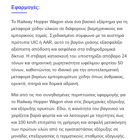
Εφαρμογές:
Το Railway Hopper Wagon είναι ένα βασικό εξάρτημα για τη
μεταφορά χύδην υλικών σε διάφορους βιομηχανικούς και
εμπορικούς τομείς. Σχεδιασμένο σύμφωνα με τα αυστηρά
πρότυπα UIC ή AAR, αυτό το βαγόνι χοάνης εξασφαλίζει
αξιόπιστη απόδοση και ασφάλεια στα σιδηροδρομικά
δίκτυα. Η στιβαρή κατασκευή του υποστηρίζει απόβαρο 24
τόνων και σημαντική χωρητικότητα ωφέλιμου φορτίου 50
τόνων, καθιστώντας το ιδανικό για την αποτελεσματική
μεταφορά βαρέων εμπορευμάτων χύδην όπως άνθρακας,
ορυκτά, σιτηρά και δομικά αδρανή.
Μία από τις πιο συνηθισμένες περιπτώσεις εφαρμογής για
το Railway Hopper Wagon είναι στις βιομηχανίες εξόρυξης
και εξόρυξης ορυκτών. Εδώ, η ικανότητα του βαγονιού να
χειρίζεται βαριά φορτία και να λειτουργεί με ταχύτητες έως
και 100 km/h επιτρέπει τη γρήγορη και ασφαλή μετακίνηση
των πρώτων υλών από τις εγκαταστάσεις εξόρυξης σε
μονάδες επεξεργασίας ή τερματικούς σταθμούς εξαγωγής.