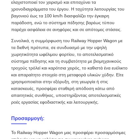
ελαχιστοποιεί τον χειρισμό και επιταχύνει τα
χρονοδιαγράμματα του έργου. Η ταχύτητα λειτουργίας του
βαγονιού έως τα 100 km/h διασφαλίζει την έγκαιρη
παράδοση, ενώ το σύστημα πέδησης βαρέως τύπου
παρέχει ασφάλεια σε ανηφόρες και σε απότομες στάσεις.
Συνολικά, η συμμόρφωση του Railway Hopper Wagon με
τα διεθνή πρότυπα, σε συνδυασμό με την υψηλή
χωρητικότητα ωφέλιμου φορτίου, το αποτελεσματικό
σύστημα πέδησης και τη συμβατότητα με βιομηχανικούς
τροχούς τρόλεϊ και καρότσια χειρός, το καθιστά ένα ευέλικτο
και απαραίτητο στοιχείο στη μεταφορά υλικών χύδην. Είτε
χρησιμοποιείται στην εξόρυξη, στη γεωργία ή στις
κατασκευές, προσφέρει σταθερή απόδοση κάτω από
απαιτητικές συνθήκες, υποστηρίζοντας αποτελεσματικές
ροές εργασίας εφοδιαστικής και λειτουργικής.
Προσαρμογή:
Το Railway Hopper Wagon μας προσφέρει προσαρμόσιμες