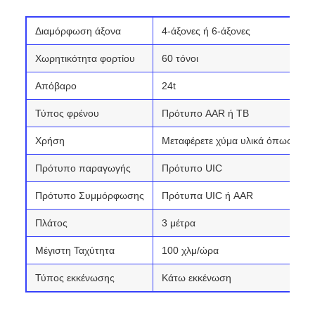
Διαμόρφωση άξονα
4-άξονες ή 6-άξονες
Χωρητικότητα φορτίου
60 τόνοι
Απόβαρο
24t
Τύπος φρένου
Πρότυπο AAR ή TB
Χρήση
Μεταφέρετε χύμα υλικά όπως άνθρ
Πρότυπο παραγωγής
Πρότυπο UIC
Πρότυπο Συμμόρφωσης
Πρότυπα UIC ή AAR
Πλάτος
3 μέτρα
Μέγιστη Ταχύτητα
100 χλμ/ώρα
Τύπος εκκένωσης
Κάτω εκκένωση