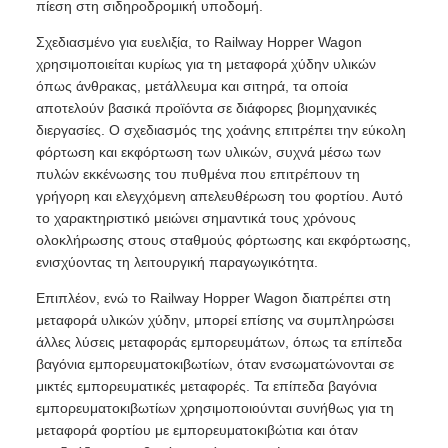
πίεση στη σιδηροδρομική υποδομή.
Σχεδιασμένο για ευελιξία, το Railway Hopper Wagon
χρησιμοποιείται κυρίως για τη μεταφορά χύδην υλικών
όπως άνθρακας, μετάλλευμα και σιτηρά, τα οποία
αποτελούν βασικά προϊόντα σε διάφορες βιομηχανικές
διεργασίες. Ο σχεδιασμός της χοάνης επιτρέπει την εύκολη
φόρτωση και εκφόρτωση των υλικών, συχνά μέσω των
πυλών εκκένωσης του πυθμένα που επιτρέπουν τη
γρήγορη και ελεγχόμενη απελευθέρωση του φορτίου. Αυτό
το χαρακτηριστικό μειώνει σημαντικά τους χρόνους
ολοκλήρωσης στους σταθμούς φόρτωσης και εκφόρτωσης,
ενισχύοντας τη λειτουργική παραγωγικότητα.
Επιπλέον, ενώ το Railway Hopper Wagon διαπρέπει στη
μεταφορά υλικών χύδην, μπορεί επίσης να συμπληρώσει
άλλες λύσεις μεταφοράς εμπορευμάτων, όπως τα επίπεδα
βαγόνια εμπορευματοκιβωτίων, όταν ενσωματώνονται σε
μικτές εμπορευματικές μεταφορές. Τα επίπεδα βαγόνια
εμπορευματοκιβωτίων χρησιμοποιούνται συνήθως για τη
μεταφορά φορτίου με εμπορευματοκιβώτια και όταν