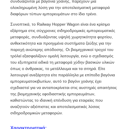
συνδυάζονται με βαγόνια χοάνης, παρέχουν μια
ολοκληρωμένη λύση για την αποτελεσματική μεταφορά
διαφόρων τύπων εμπορευμάτων στο ίδιο τρένο.
Συνοπτικά, το Railway Hopper Wagon είναι ένα κρίσιμο
εξάρτημα στις σύγχρονες σιδηροδρομικές εμπορευματικές
μεταφορές, συνδυάζοντας υψηλή χωρητικότητα φορτίου,
ανθεκτικότητα και προηγμένα συστήματα ζεύξης για την
παροχή ανώτερης απόδοσης. Οι βιομηχανικοί τροχοί του
τρόλεϊ εξασφαλίζουν ομαλή λειτουργία, ενώ ο σχεδιασμός
του εξυπηρετεί ειδικά τη μεταφορά χύδην βασικών υλικών
όπως ο άνθρακας, το μετάλλευμα και τα σιτηρά. Είτε
λειτουργεί ανεξάρτητα είτε παράλληλα με επίπεδα βαγόνια
εμπορευματοκιβωτίων, αυτό το βαγόνι χοάνης έχει
σχεδιαστεί για να ανταποκρίνεται στις αυστηρές απαιτήσεις
της βιομηχανικής εφοδιαστικής εμπορευμάτων,
καθιστώντας το ιδανική επένδυση για εταιρείες που
αναζητούν αξιόπιστες και αποτελεσματικές λύσεις
σιδηροδρομικών μεταφορών.
Χαρακτηριστικά: