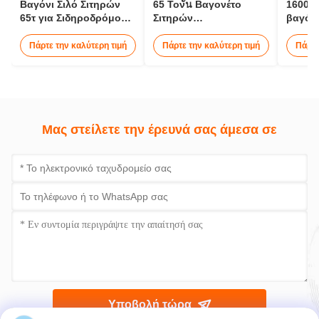
Βαγόνι Σιλό Σιτηρών
65 Τονั้น Βαγονέτο
1600m
65τ για Σιδηροδρόμους
Σιτηρών
βαγόνι
1000mm
Σιδηροδρομικών 12 - 15
Hoppe
Μέτρα
Σιδηρ
Πάρτε την καλύτερη τιμή
Πάρτε την καλύτερη τιμή
Πάρτε
Τρακτέ
Μας στείλετε την έρευνά σας άμεσα σε
Υποβολή τώρα