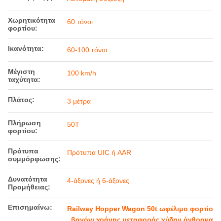
Χωρητικότητα
60 τόνοι
φορτίου:
Ικανότητα:
60-100 τόνοι
Μέγιστη
100 km/h
ταχύτητα:
Πλάτος:
3 μέτρα
Πλήρωση
50Τ
φορτίου:
Πρότυπα
Πρότυπα UIC ή AAR
συμμόρφωσης:
Δυνατότητα
4-άξονες ή 6-άξονες
Προμήθειας:
Επισημαίνω:
Railway Hopper Wagon 50t ωφέλιμο φορτίο
,
βαγόνι χοάνης μεταφοράς χύδην άνθρακα