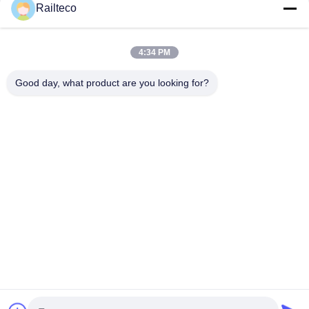
Railteco
4:34 PM
Good day, what product are you looking for?
Τηλ.：0086-512-82509751
Ηλεκτρονικό：read@railteco.com
ΣΧΕΤΙΚΆ ΜΕ ΕΜΆΣ
Σχεδιάγραμμα επιχείρησης
Γύρος εργοστασίων
Ποιοτικός έλεγχος
Sitemap
Πολιτική μυστικότητας
Καλή ποιότητα της Κίνας Επίπεδο βαγόνι
σιδηροδρόμων Προμηθευτής. Πνευματικά δικαιώματα © 2026 Jiangsu