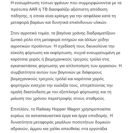
Η ενσωμάτωση τύπων φρένων που συμμορφώνονται με τα
πρότυπα AAR ή TB διασφαλίζει αξιόπιστη απόδοση
πέδησης, η οποία είναι κρίσιμη για την ασφάλεια κατά τη
μεταφορά βαρέων και δυνητικά επικίνδυνων υλικών.
Στον αγροτικό τομέα, τα βαγόνια χοάνης διαδραματίζουν
ζωτικό ρόλο στη μεταφορά σιτηρών και άλλων χύδην
αγροτικών προϊόντων. Η σχεδίασή τους διευκολύνει την
εύκολη φόρτωση και εκφόρτωση, συχνά ενσωματωμένη με
καρότσια χειρός ή βιομηχανικούς τροχούς τρόλεϊ στις
εγκαταστάσεις φόρτωσης για απλοποίηση των εργασιών. Η
συμβατότητα αυτών των βαγονιών με διάφορους
βιομηχανικούς τροχούς τρόλεϊ και καρότσια χειρός
φορτηγών ενισχύει την ευελιξία τους, επιτρέποντας την
ομαλή διασύνδεση με τον εξοπλισμό φόρτωσης και τη
μείωση του χρόνου περιστροφής στους σταθμούς.
Επιπλέον, το Railway Hopper Wagon χρησιμοποιείται
ευρέως σε κατασκευαστικά έργα και έργα υποδομής. Η
δυνατότητα μεταφοράς μεγάλων ποσοτήτων δομικών
αδρανών, άμμου και χαλίκι απευθείας στα εργοτάξια