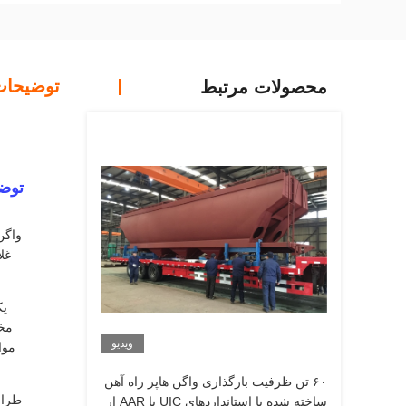
توضیحا
محصولات مرتبط
توض
غل
مخت
ویدیو
۶۰ تن ظرفیت بارگذاری واگن هاپر راه آهن
طراح
ساخته شده با استانداردهای UIC یا AAR از