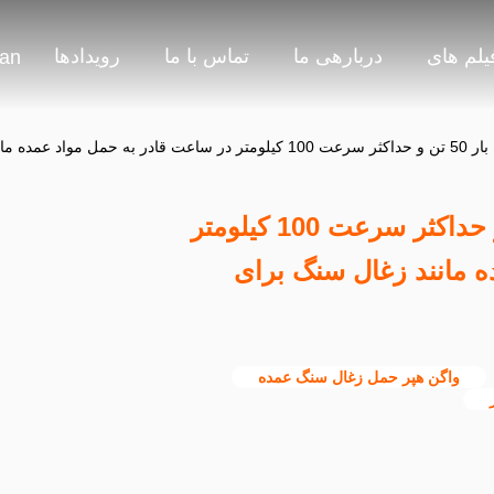
یلم های
دربارهی ما
تماس با ما
رویدادها
ian
ال سنگ برای تدارکات
واگن هاپر راه آهن با بار 50 تن و حداکثر سرعت 100 کیلومتر
 مانند زغال سنگ برای
واگن هپر حمل زغال سنگ عمده