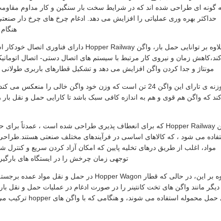
ه گونه ای طراحی شده اند که در شرایط سخت بار سنگین و کار مداوم مقاومت ک
حداکثر بهره وری عملیاتی را افزایش می دهد. ادغام چرخ های چرخ دار صنعتی 
هنگام 
علاوه بر توانایی حمل بار، واگن Hopper Railway
ند،کاهش زمان و نیروی کار مرتبط با سیستم های اتصال دستی- اتصال اتوماتیک
مونتاژ و جدا کردن واگن افزایش می دهد و تشکیل قطارهای باربری طولانی را 
وزنه ی تارای این واگن 24 تن است که وزن خود واگن خالی را منع
ند که واگن هم قوی و هم به اندازه کافی سبک باشد تا کارایی حمل و نقل بار 
واگن Hopper Railway که برای انعطاف پذیری طراحی شده است ، عمدت
فاده می شود ، که کالاهای اساسی در فرآیندهای مختلف صنعتی هستند.طراحی هپ
مواد، اغلب از طریق درهای تخلیه پایین که امکان آزاد کردن سریع و کنترل ش
توجهی زمان چرخش را در ایستگاه های بارگیر
علاوه بر این، در حالی که قطار Hopper Wagon در 
دیگر مانند واگن های تخت کانتینر را در صورت ادغام در عملیات حمل و نقل با
برای حمل محموله است