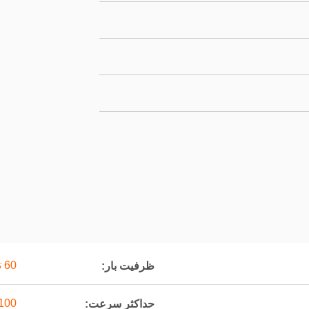
60 تن
ظرفیت بار:
100 کیلومتر در سا
حداکثر سرعت: