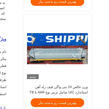
بهترین قیمت رو بدست بیار
اتص
که 
سختي
ویژگ
نام م
پیکربندی 
قطر مسیر: برا
نوع ا
ویدیو
ظرفیت بار 
وزن خالص 24 تنی واگن قیف راه آهن
استاندا
استاندارد UIC شامل ترمز نوع AAR یا TB
استفا
استاندارد طراحی شده برای حمل و نقل
بهترین قیمت رو بدست بیار
فله سنگین
پارا