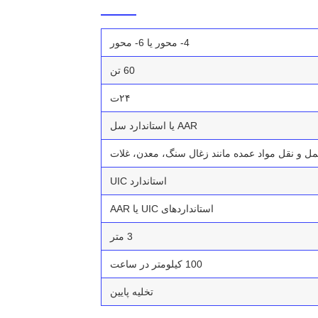
4- محور یا 6- محور
60 تن
۲۴ت
AAR یا استاندارد سل
ل و نقل مواد عمده مانند زغال سنگ، معدن، غلات
استاندارد UIC
استانداردهای UIC یا AAR
3 متر
100 کیلومتر در ساعت
تخلیه پایین