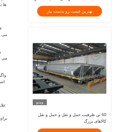
ها ب
جمله AAR یا TB نوع ترمز استاندارد تضمین
بهترین قیمت رو بدست بیار
تحویل محموله
می ک
می ک
است
ویدیو
60 تن ظرفیت حمل و نقل و حمل و نقل
کالاهای بزرگ