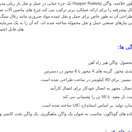
به طور خلاصه، واگن Hopper Railway یک جزء حیاتی در حمل
ال پیشرفته را برای ارائه عملکرد برتر ترکیب می کند.چرخ های ماشین آلات ص
طراحی آن به طور خاص برای حمل و نقل عمده مواد ضروری مانند زغال سنگ،
 نيازهاي صنعتي حمل و نقل محموله ساخته شده اند، که آن را به یک سرمایه 
های قابل اعتما
ی ها:
حصول: واگن هپر راه آهن
محور: گزینه های 4 محور یا 6 محور در دسترس
ی 80 کیلومتر در ساعت طراحی شده است.
تصال: مجهز به اتصال خودکار برای اتصال کارآمد
مفید: تا 50 تن را پشتیبانی می کند
رد تولید: بر اساس استاندارد UIC ساخته شده است
ده های گوناگون: مناسب به عنوان یک واگن ماهیگیری، یک واگن تخت کانتینر و
مترهای فنی: