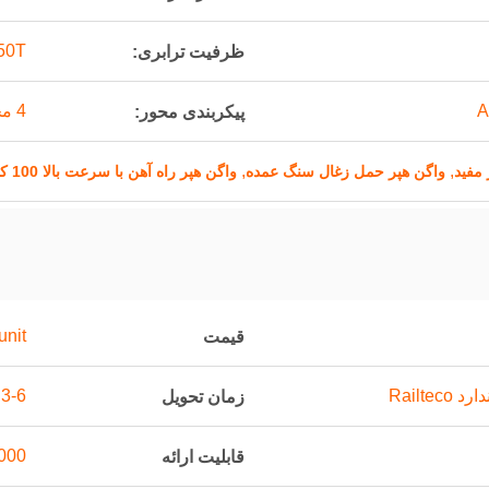
50T
ظرفیت ترابری:
4 محور یا 6 محور
پیکربندی محور:
,
,
واگن هپر حمل زغال سنگ عمده
واگن هپر راه آهن با سرعت بالا 100 کیلومتر
unit
قیمت
Railte
3-6 ماهگی
زمان تحویل
1000 واحد د
قابلیت ارائه