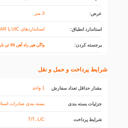
3 متر
عرض:
استانداردهای UIC یا AAR
استاندارد انطباق:
برجسته کردن:
واگن هپر راه آهن 50 تن بار مفید
شرایط پرداخت و حمل و نقل
1 واحد
مقدار حداقل تعداد سفارش
بسته بندی صادرات استاندارد co
جزئیات بسته بندی
T/T، L/C
شرایط پرداخت