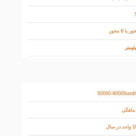
50000-80000usd/
ر سال