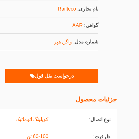
نام تجاری:
Railteco
گواهی:
AAR
شماره مدل:
واگن هپر
درخواست نقل قول
جزئیات محصول
کوپلینگ اتوماتیک
نوع اتصال:
60-100 تن
ظرفیت: