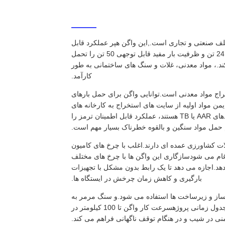
ف صنعتی و تجاری است.,این واگن هپر عملکرد قابل
اعتماد و ایمنی را در شبکه های راه آهن تضمین می کند. ساختارهای قوی آن وزن 24 تن و ظرفیت بار مفید قابل توجهی 50 تن را تحمل
ند.، مواد معدنی، غلات و سنگ های ساختمانی به طور
کارآمد.
خراج مواد معدنی است.توانایی واگن برای حمل بارهای
نتقال سریع و ایمن مواد اولیه از سایت های استخراج به کارخانه های
پردازش یا ترمینال های صادرات. استفاده از انواع ترمز که مطابق با استانداردهای AAR یا TB هستند، عملکرد قابل اطمینان ترمز را
 حمل مواد سنگین و بالقوه خطرناک بسیار مهم است.
 کشاورزی عمده ای دارند.اغلب با چرخ های کامیون
غام می شودسازگاری این واگن ها با چرخ های مختلف
دهد.اجازه می دهد تا یک رابط بدون مشکل با تجهیزات
بارگیری و کاهش زمان چرخش در ایستگاه ها.
 پروژه های ساخت و ساز و زیرساخت ها استفاده می شود.و سنگ مرمر به
طور مستقیم به سایت های ساخت و ساز به حداقل رساندن دستکاری و تسریع جدول زمانی پروژهسرعت کار واگن تا 100 کیلومتر در
ی در شیب و در هنگام توقف ناگهانی فراهم می کند.