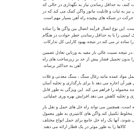
نند، به حداقل رساندن نیاز به نگهداری در حالی که
نیز به ثبات و قابليت مانور واگن کمک می کند.که در
حرکت در شبکه های پیچیده راه آهن بسیار مهم است.
 دارای فناوری اتصال خودکار است. این نوع اتصال فرآیند اتصال بین واگن ها را ساده
 ایمنی را با به حداقل رساندن خطر حوادث در هنگام
ساده تر می کند.در نتیجه بهبود کارایی کل تدارکات.
کس می کند.در نتیجه نسبت عالی بار مفید به وزناین تعادل تضمین
را بدون تحمیل فشار بیش از حد بر زیرساخت های راه
آهن به حداکثر برساند.
اً برای حمل مواد عمده مانند زغال سنگ ، سنگ معدنی و غلات
ر آن اجازه می دهد تا برای بارگذاری و تخلیه آسان
ده محموله را فراهم می کند. این ویژگی به طور قابل
ی و تخلیه کاهش می دهد.افزایش بهره وری عملیاتی.
حمل و نقل مواد عمده برجسته است، همچنین می تواند راه حل های حمل و نقل بار
ر مخلوط تکمیل کند.واگن های کانتینری به طور معمول
فاده می شوند، و هنگامی که با واگن های hopper ترکیب می شوند، آنها یک راه حل جامع برای حمل انواع مختلف
کالاها را به طور موثر در یک قطار ارائه می دهند.