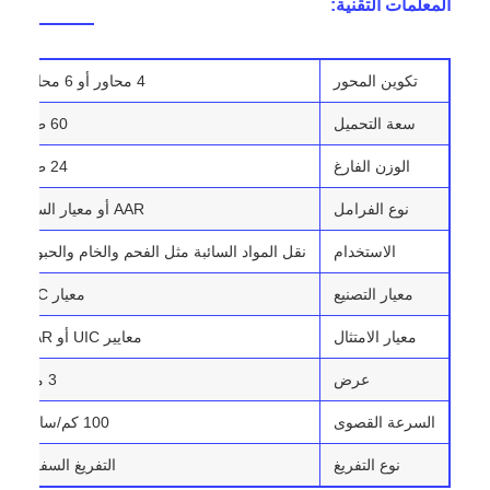
المعلمات التقنية:
تكوين المحور
4 محاور أو 6 محاور
سعة التحميل
60 طن
الوزن الفارغ
24 طن
نوع الفرامل
AAR أو معيار السل
الاستخدام
نقل المواد السائبة مثل الفحم والخام والحبوب
معيار التصنيع
معيار UIC
معيار الامتثال
معايير UIC أو AAR
عرض
3 متر
السرعة القصوى
100 كم/ساعة
نوع التفريغ
التفريغ السفلي