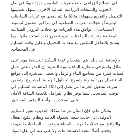
في القطاع الزراعي، تلعب عربات القادوس دورًا حيويًا في نقل
الحبوب والمنتجات الزراعية السائبة الأخرى. يسهل تصميمها
التحميل والتفريغ بسهولة، وغالبًا ما يتم دمجها مع عربات الشاحنات
اليدوية أو عجلات العربات الصناعية في مرافق التحميل لتبسيط
العمليات. إن توافق هذه العربات مع عجلات الترولي الصناعية
المختلفة وعربات الشاحنات اليدوية يعزز تعدد استخداماتها، مما
يسمح بالتفاعل السلس مع معدات التحميل وتقليل وقت التسليم
في المحطات.
بالإضافة إلى ذلك، يتم استخدام عربة السكك الحديدية هوبر على
نطاق واسع في مشاريع البناء والبنية التحتية. إن القدرة على حمل
كميات كبيرة من مجاميع البناء والرمل والحصى مباشرة إلى مواقع
البناء تقلل من المناولة وتسرع الجداول الزمنية للمشروع. وتضمن
سرعة تشغيل العربة التي تصل إلى 100 كم/ساعة التسليم في
الوقت المناسب، بينما يوفر نظام الفرامل للخدمة الشاقة الأمان
على المنحدرات وأثناء التوقف المفاجئ.
بشكل عام، فإن امتثال عربة السكك الحديدية هوبر للمعايير
الدولية، إلى جانب سعة الحمولة العالية ونظام الكبح الفعال
والتوافق مع عجلات العربات الصناعية وعربات الشاحنات اليدوية،
يجعلها أصلًا متعدد الاستخدامات ولا غنى عنه في نقل المواد