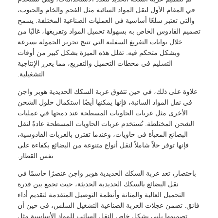
في المقام الأول لنقل المواد السائبة مثل الفحم والخام والحبوب،
والتي تعتبر سلعًا أساسية في العمليات الصناعية المختلفة. يسمح
تصميم القادوس الخاص به بسهولة تحميل المواد وتفريغها، غالبًا من
خلال بوابات التفريغ السفلية التي تتيح تحرير الحمولة بسرعة
وبشكل متحكم فيه. تقلل هذه الميزة بشكل كبير من أوقات
التسليم في محطات التحميل والتفريغ، مما يعزز الإنتاجية
التشغيلية.
علاوة على ذلك، في حين تتفوق عربة السكك الحديدية هوبر واجن
في نقل المواد السائبة، فإنها يمكنها أيضًا استكمال حلول الشحن
الأخرى مثل عربات الحاويات المسطحة عند دمجها في عمليات
الشحن المختلطة. تُستخدم عربات الحاويات المسطحة عادةً لنقل
البضائع المعبأة في حاويات، وعندما تقترن بالعربات القادوسية،
فإنها توفر حلاً شاملاً لنقل أنواع متنوعة من البضائع بكفاءة على
نفس القطار.
باختصار، تعد عربة السكك الحديدية هوبر واجن عنصرًا حاسمًا في
نقل البضائع بالسكك الحديدية الحديثة، حيث تجمع بين قدرة
التحميل العالية والمتانة وأنظمة التوصيل المتقدمة لتقديم أداء
فائق. تضمن عجلات العربة الصناعية التشغيل السلس، في حين أن
تصميمها يلبي بشكل خاص النقل السائب للمواد الأساسية مثل