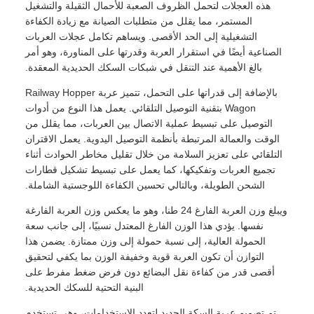
هذه العجلات لتحمل الظروف الصعبة للأحمال الثقيلة والتشغيل
المستمر، مما يقلل من متطلبات الصيانة مع زيادة الكفاءة
التشغيلية إلى الحد الأقصى. ويساهم تكامل عجلات العربات
الصناعية أيضًا في استقرار العربة وقدرتها على المناورة، وهو أمر
بالغ الأهمية عند التنقل في شبكات السكك الحديدية المعقدة.
بالإضافة إلى قدراتها على التحمل، تتميز عربة Railway Hopper
Wagon بتقنية التوصيل التلقائي. يعمل هذا النوع من أدوات
التوصيل على تبسيط عملية الاتصال بين العربات، مما يقلل من
الوقت والعمالة المرتبطة بأنظمة التوصيل اليدوية. يعمل الاقتران
التلقائي على تعزيز السلامة من خلال تقليل مخاطر الحوادث أثناء
تجميع العربات وتفكيكها، كما يعمل على تبسيط تشكيل قطارات
الشحن الطويلة، وبالتالي تحسين الكفاءة اللوجستية الشاملة.
ويبلغ وزن العربة الفارغ 24 طنا، وهو ما يعكس وزن العربة الفارغة
نفسها. يؤدي هذا الوزن الفارغ المعتدل نسبيًا، إلى جانب سعة
الحمولة العالية، إلى نسبة حمولة إلى وزن ممتازة. يضمن هذا
التوازن أن تكون العربة قوية وخفيفة الوزن بما يكفي لتحقيق
أقصى قدر من كفاءة نقل البضائع دون فرض ضغط مفرط على
البنية التحتية للسكك الحديدية.
تم تصميم عربة السكة الحديد لتعدد الاستخدامات، وهي تستخدم