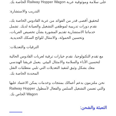
على سلامة وموثوقية عربة Railway Hopper Wagon الخاصة بك.
التدريب والاستشارة:
لتحقيق أقصى قدر من الفوائد من عربة القادوس الخاصة بك،
نقدم دورات تدريبية لموظفي التشغيل والصيانة لديك. تشمل
خدماتنا الاستشارية تقديم المشورة بشأن تخصيص العربات،
وتحسين الحمولة، والامتثال للوائح السكك الحديدية.
الترقيات والتعديلات:
مع تقدم التكنولوجيا، نقدم خيارات ترقية لعربات القادوس الحالية
لتحسين الأداء والسلامة والامتثال البيئي. يعمل فريقنا الهندسي
معك بشكل وثيق لتنفيذ التعديلات التي تلبي متطلبات النقل
المحددة الخاصة بك.
نحن ملتزمون بدعم أعمالك بمنتجات وخدمات يمكن الاعتماد عليها
والتي تضمن التشغيل السلس والفعال لأسطول Railway Hopper
Wagon الخاص بك.
التعبئة والشحن: