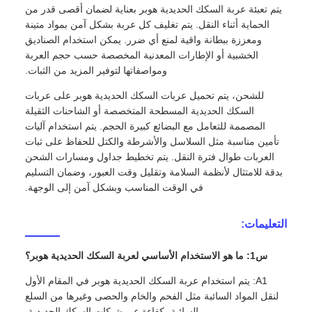
يتم تعبئة عربة السكك الحديدية هوبر بعناية لضمان أقصى قدر من
الحماية أثناء النقل. يتم تغليف كل عربة بشكل آمن بمواد متينة
ومعززة ببطانة واقية لمنع أي ضرر. يمكن استخدام الصناديق
الخشبية أو الإطارات المعدنية المخصصة حسب حجم العربة
ومواصفاتها لتوفير المزيد من الثبات.
للشحن، يتم تحميل عربات السكك الحديدية هوبر على عربات
السكك الحديدية المسطحة المتخصصة أو الشاحنات الثقيلة
المصممة للتعامل مع البضائع كبيرة الحجم. يتم استخدام آليات
تأمين مناسبة مثل السلاسل والأشرطة والكتل للحفاظ على ثبات
العربات طوال فترة النقل. يتم تخطيط جداول ومسارات الشحن
بدقة للامتثال لأنظمة السلامة وتقليل وقت العبور، وضمان التسليم
في الوقت المناسب وبشكل آمن إلى الوجهة.
التعليمات:
س1: ما هو الاستخدام الأساسي لعربة السكك الحديدية هوبر؟
A1: يتم استخدام عربة السكك الحديدية هوبر في المقام الأول
لنقل المواد السائبة مثل الفحم والخام والحصى وغيرها من السلع
السائبة بكفاءة عبر شبكات السكك الحديدية.