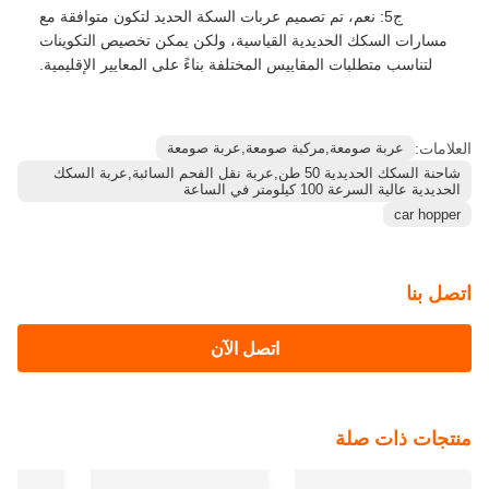
ج5: نعم، تم تصميم عربات السكة الحديد لتكون متوافقة مع
مسارات السكك الحديدية القياسية، ولكن يمكن تخصيص التكوينات
لتناسب متطلبات المقاييس المختلفة بناءً على المعايير الإقليمية.
العلامات:
عربة صومعة,مركبة صومعة,عربة صومعة
شاحنة السكك الحديدية 50 طن,عربة نقل الفحم السائبة,عربة السكك
الحديدية عالية السرعة 100 كيلومتر في الساعة
car hopper
اتصل بنا
اتصل الآن
منتجات ذات صلة