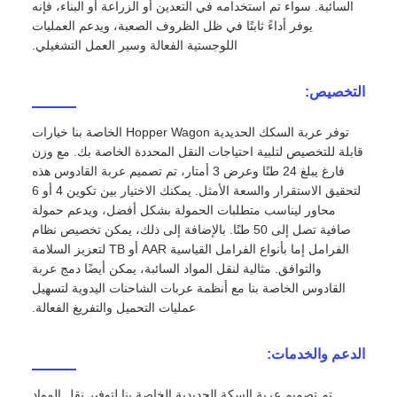
السائبة. سواء تم استخدامه في التعدين أو الزراعة أو البناء، فإنه
يوفر أداءً ثابتًا في ظل الظروف الصعبة، ويدعم العمليات
اللوجستية الفعالة وسير العمل التشغيلي.
التخصيص:
توفر عربة السكك الحديدية Hopper Wagon الخاصة بنا خيارات
قابلة للتخصيص لتلبية احتياجات النقل المحددة الخاصة بك. مع وزن
فارغ يبلغ 24 طنًا وعرض 3 أمتار، تم تصميم عربة القادوس هذه
لتحقيق الاستقرار والسعة الأمثل. يمكنك الاختيار بين تكوين 4 أو 6
محاور ليناسب متطلبات الحمولة بشكل أفضل، ويدعم حمولة
صافية تصل إلى 50 طنًا. بالإضافة إلى ذلك، يمكن تخصيص نظام
الفرامل إما بأنواع الفرامل القياسية AAR أو TB لتعزيز السلامة
والتوافق. مثالية لنقل المواد السائبة، يمكن أيضًا دمج عربة
القادوس الخاصة بنا مع أنظمة عربات الشاحنات اليدوية لتسهيل
عمليات التحميل والتفريغ الفعالة.
الدعم والخدمات:
تم تصميم عربة السكة الحديدية الخاصة بنا لتوفير نقل المواد