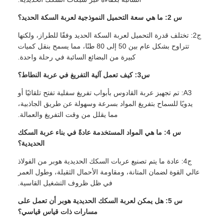
س 2: ما هي سعة التحميل النموذجية لعربة السكة الحديد؟
ج2: تختلف قدرة التحميل لعربة السكة الحديد وفقًا للطراز، ولكنها
تتراوح بشكل عام بين 50 إلى 80 طنًا، مما يسمح بنقل كميات
كبيرة من البضائع السائبة في رحلة واحدة.
س3: كيف تعمل آلية التفريغ في عربة النطاط؟
A3: تم تجهيز عربة القادوس بأبواب تفريغ سفلية تفتح تلقائيًا أو
يدويًا للسماح بتفريغ المواد بسرعة وسهولة عن طريق الجاذبية،
مما يقلل من وقت التفريغ والعمالة.
س 4: ما هي المواد المستخدمة عادةً في بناء عربة السكك
الحديدية؟
ج4: عادة ما يتم تصنيع عربات السكك الحديدية هوبر من الفولاذ
عالي القوة لضمان المتانة، ومقاومة الأحمال الثقيلة، وطول العمر
في ظل ظروف التشغيل القاسية.
س 5: هل يمكن لعربة السكك الحديدية هوبر أن تعمل على
مسارات ذات قياس قياسي؟