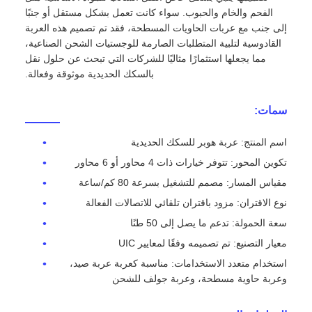
الفحم والخام والحبوب. سواء كانت تعمل بشكل مستقل أو جنبًا
إلى جنب مع عربات الحاويات المسطحة، فقد تم تصميم هذه العربة
القادوسية لتلبية المتطلبات الصارمة للوجستيات الشحن الصناعية،
مما يجعلها استثمارًا مثاليًا للشركات التي تبحث عن حلول نقل
بالسكك الحديدية موثوقة وفعالة.
سمات:
اسم المنتج: عربة هوبر للسكك الحديدية
تكوين المحور: تتوفر خيارات ذات 4 محاور أو 6 محاور
مقياس المسار: مصمم للتشغيل بسرعة 80 كم/ساعة
نوع الاقتران: مزود باقتران تلقائي للاتصالات الفعالة
سعة الحمولة: تدعم ما يصل إلى 50 طنًا
معيار التصنيع: تم تصميمه وفقًا لمعايير UIC
استخدام متعدد الاستخدامات: مناسبة كعربة عربة صيد،
وعربة حاوية مسطحة، وعربة جولف للشحن