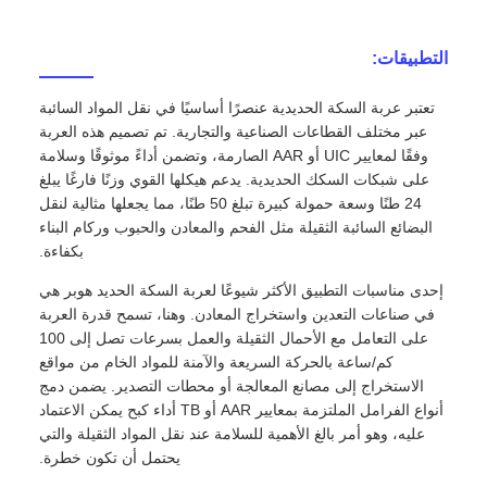
التطبيقات:
تعتبر عربة السكة الحديدية عنصرًا أساسيًا في نقل المواد السائبة
عبر مختلف القطاعات الصناعية والتجارية. تم تصميم هذه العربة
وفقًا لمعايير UIC أو AAR الصارمة، وتضمن أداءً موثوقًا وسلامة
على شبكات السكك الحديدية. يدعم هيكلها القوي وزنًا فارغًا يبلغ
24 طنًا وسعة حمولة كبيرة تبلغ 50 طنًا، مما يجعلها مثالية لنقل
البضائع السائبة الثقيلة مثل الفحم والمعادن والحبوب وركام البناء
بكفاءة.
إحدى مناسبات التطبيق الأكثر شيوعًا لعربة السكة الحديد هوبر هي
في صناعات التعدين واستخراج المعادن. وهنا، تسمح قدرة العربة
على التعامل مع الأحمال الثقيلة والعمل بسرعات تصل إلى 100
كم/ساعة بالحركة السريعة والآمنة للمواد الخام من مواقع
الاستخراج إلى مصانع المعالجة أو محطات التصدير. يضمن دمج
أنواع الفرامل الملتزمة بمعايير AAR أو TB أداء كبح يمكن الاعتماد
عليه، وهو أمر بالغ الأهمية للسلامة عند نقل المواد الثقيلة والتي
يحتمل أن تكون خطرة.