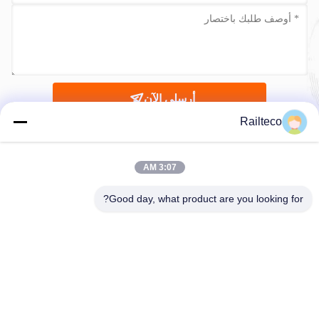
أرسلي الآن
Railteco
3:07 AM
Good day, what product are you looking for?
الهاتف：0086-512-82509751
البريد الإلكتروني：read@railteco.com
حولنا