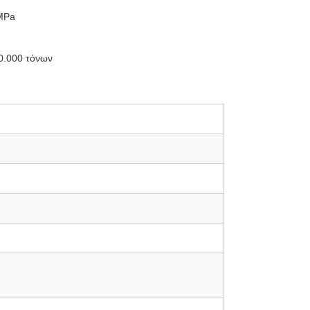
 MPa
0.000 τόνων