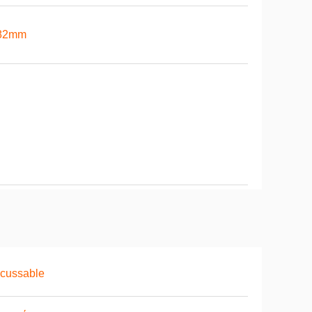
82mm
cussable