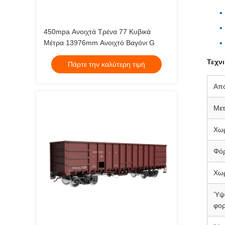
450mpa Ανοιχτά Τρένα 77 Κυβικά
Μέτρα 13976mm Ανοιχτό Βαγόνι G
Τεχν
Πάρτε την καλύτερη τιμή
Απ
Μετ
Χωρ
Φόρ
Χωρ
Ύψο
φορ