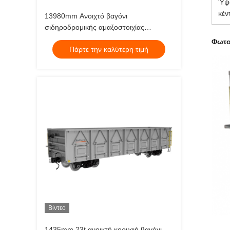
Ύψο
κέν
13980mm Ανοιχτό βαγόνι
σιδηροδρομικής αμαξοστοιχίας
Προσαρμοσμένα ανοιχτά τρένα με
Φωτο
Πάρτε την καλύτερη τιμή
εκκένωση πυθμένα μετρού 1520mm
Βίντεο
1435mm 23t ανοικτή κορυφή βαγόνι