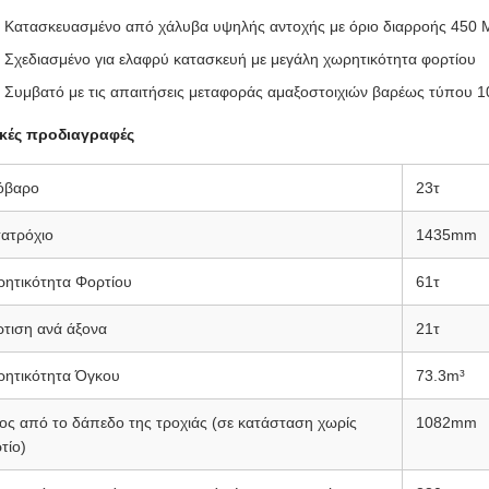
Κατασκευασμένο από χάλυβα υψηλής αντοχής με όριο διαρροής 450
Σχεδιασμένο για ελαφρύ κατασκευή με μεγάλη χωρητικότητα φορτίου
Συμβατό με τις απαιτήσεις μεταφοράς αμαξοστοιχιών βαρέως τύπου 1
ικές προδιαγραφές
όβαρο
23τ
ατρόχιο
1435mm
ητικότητα Φορτίου
61τ
τιση ανά άξονα
21τ
ητικότητα Όγκου
73.3m³
ς από το δάπεδο της τροχιάς (σε κατάσταση χωρίς
1082mm
τίο)