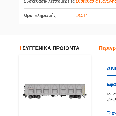
Συσκευασία λεπτομέρειες
Συσκευασία εξαγωγής
Όροι πληρωμής
L/C,T/T
Περιγ
ΣΥΓΓΕΝΙΚΆ ΠΡΟΪΌΝΤΑ
ΑΝ
Εφα
Το βα
χάλυβ
Τεχ