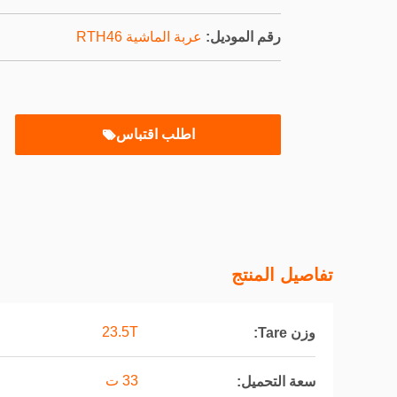
رقم الموديل:
عربة الماشية RTH46
اطلب اقتباس
تفاصيل المنتج
23.5T
وزن Tare:
33 ت
سعة التحميل: