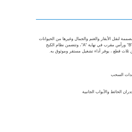
ة ذات المسافة 1000 مم في تنزانيا ، وهي مصممة لنقل الأبقار والغنم والجمال وغيرها من الحيوانات
بأمان وكفاءة.تتميز العربة بمقرب MCA-DA ومجموعة معدات السحب مع نير في نهاية "B" ورأس مقرب في نهاية "A"، وتتضمن نظام الكبح
معدات السحب
ران الحائط والأبواب الجانبية