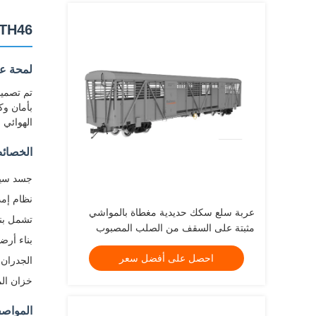
RTH46 عربة الماشية لـ 1000 ملم 
لمحة عا
الهوائي القياسي UIC 540 لتحقيق أمان تشغيلي مثالي. مدعومة ب
الخصائص
جسد سيار
نظام إم
عربة سلع سكك حديدية مغطاة بالمواشي
تشمل بني
مثبتة على السقف من الصلب المصبوب
بناء أرض
احصل على أفضل سعر
الجدران 
خزان الم
المواصف