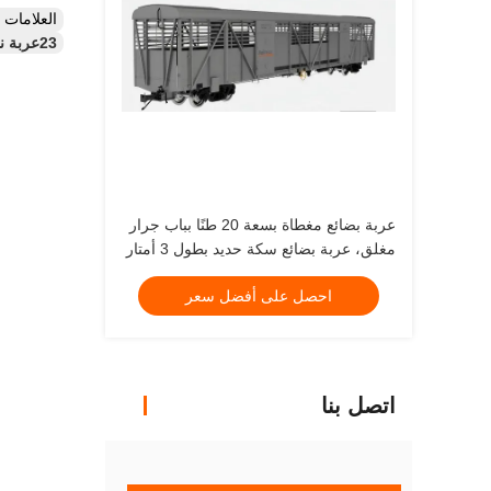
العلامات
23عربة ناقلة سكة حديد بقيمة 5 طن,23عربة سكك حديدية مسطحة بقيمة 5 طن,عربة خزان 75 كم/ساعة
عربة بضائع مغطاة بسعة 20 طنًا بباب جرار
مغلق، عربة بضائع سكة حديد بطول 3 أمتار
احصل على أفضل سعر
اتصل بنا