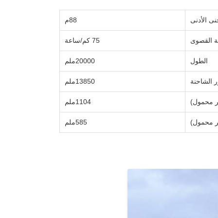
ى الأدنى
88م
ة القصوى
75 كم/ساعة
الطول
20000ملم
 الشاحنة
13850ملم
ر محمول)
1104ملم
ير محمول)
585ملم