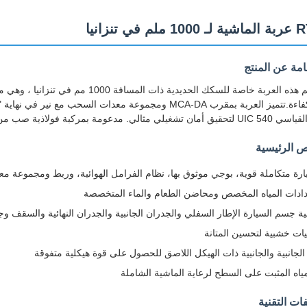
في تنزانيا
مة عن المنتج
تم تصميم هذه العربة خاصة للسكك الحديدي
مركبة فولاذية صب من ثلاث قطع ، يوفر أداء تشغيل مستقر وموثوق به.
 الرئيسية
ة متكاملة قوية، بوجي موثوق بها، نظام الفرامل الهوائية، وربط ومجموعة 
دادات المياه المخصص ومحاضن الطعام والماء المتخصصة
ة جسم السيارة الإطار السفلي والجدران الجانبية والجدران النهائية والسقف وجد
يات خشبية لتحسين المتانة
الجانبية والجانبية ذات الهيكل اللاصق للحصول على قوة هيكلية متفوقة
ياه المثبت على السطح لرعاية الماشية الشاملة
ات التقنية