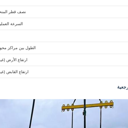
نصف قطر المنحن
السرعة العملي
الطول بين مراكز محور
ارتفاع الأرض (غي
ارتفاع القابض (غ
جعية