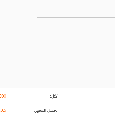
1000 م
كَيّل:
18.5 
تحميل المحور: