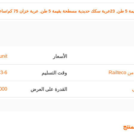
,
,
23عربة سكك حديدية مسطحة بقيمة 5 طن
عربة خزان 75 كم/ساعة
unit
الأسعار
Railt
3-6 أشهر
وقت التسليم
ي
1000 وحدة 
القدرة على العرض
نتج