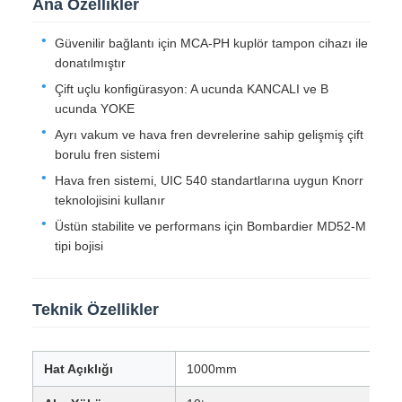
Ürün Özeti
Bu konvansiyonel motorlu vagon, Bangladeş'teki 1000 mm
hat açıklığına sahip demiryolu sistemlerinde çalışmak
üzere tasarlanmıştır ve öncelikli olarak otomotiv
taşımacılığı için üretilmiştir. Araç, gövde, kuplör ve çekme
donanımı, fren sistemi, elektrikli cihazlar ve bojiden oluşan
kapsamlı bir tasarıma sahiptir.
Gövde, alt şasi, yan duvarlar, uç kapılar, tavan aksamı,
havalandırma sistemleri, termal yalıtım malzemeleri ve iç
kaplamadan oluşan tamamen çelik kaynaklı genel yük
taşıyıcı bir yapı kullanır.
Ana Özellikler
Güvenilir bağlantı için MCA-PH kuplör tampon cihazı ile
donatılmıştır