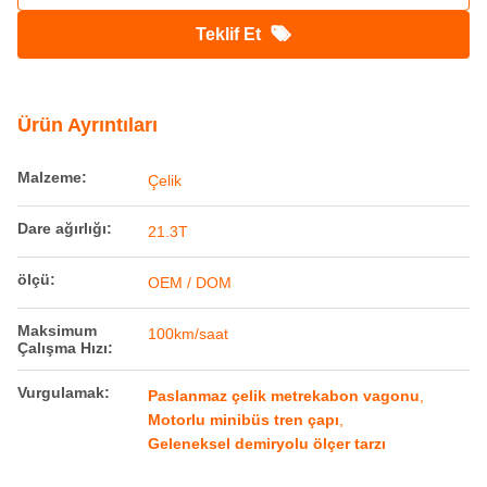
Metre çaplı paslanmaz çelik motoru
geleneksel van
Menşe yeri:
Çin
Marka adı:
Railteco
Model numarası:
Sayaç göstergesi paslanmaz çelik motorlu
van geleneksel
En İyi Fiyatı Alın
Teklif Et