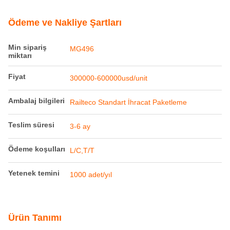
Ürün Ayrıntıları
Malzeme:
Çelik
Dare ağırlığı:
21.3T
ölçü:
OEM / DOM
Maksimum
100km/saat
Çalışma Hızı:
Vurgulamak:
Paslanmaz çelik metrekabon vagonu
,
Motorlu minibüs tren çapı
,
Geleneksel demiryolu ölçer tarzı
Ödeme ve Nakliye Şartları