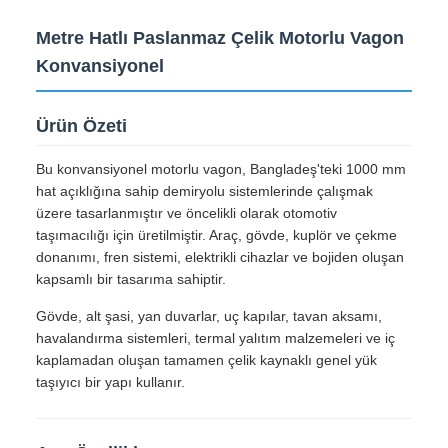
Min sipariş
MG496
miktarı
Fiyat
300000-600000usd/unit
Ambalaj bilgileri
Railteco Standart İhracat Paketleme
Teslim süresi
3-6 ay
Ödeme koşulları
L/C,T/T
Yetenek temini
1000 adet/yıl
Ürün Tanımı
Metre Hatlı Paslanmaz Çelik Motorlu Vagon
Konvansiyonel