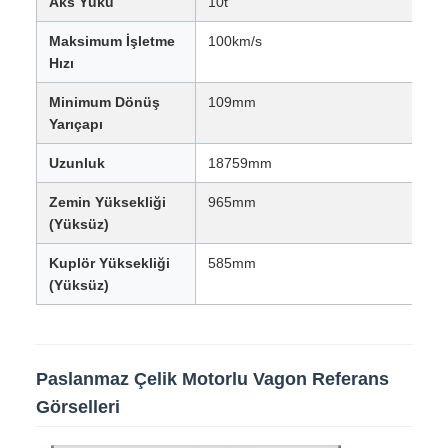
Çift uçlu konfigürasyon: A ucunda KANCALI ve B
ucunda YOKE
Ayrı vakum ve hava fren devrelerine sahip gelişmiş çift
borulu fren sistemi
Hava fren sistemi, UIC 540 standartlarına uygun Knorr
teknolojisini kullanır
Üstün stabilite ve performans için Bombardier MD52-M
tipi bojisi
Teknik Özellikler
Hat Açıklığı
1000mm
Aks Yükü
10t
Maksimum İşletme
100km/s
Hızı