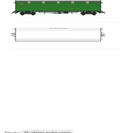
Minimum Dönüş
109mm
Yarıçapı
Uzunluk
18759mm
Zemin Yüksekliği
965mm
(Yüksüz)
Kuplör Yüksekliği
585mm
(Yüksüz)
Paslanmaz Çelik Motorlu Vagon Referans
Görselleri