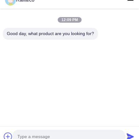
12:09 PM
Aplique ahora
Good day, what product are you looking for?
Teléfono：0086-512-82509751
Correo electrónico：read@railteco.com
ACERCA DE NOSOTROS
Perfil de compañía
Viaje de la fábrica
Control de calidad