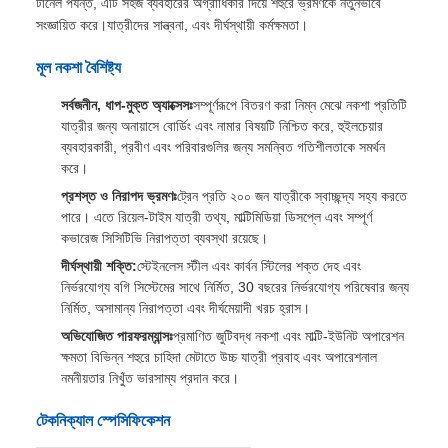
নগর ট্রানজিট লো-ফ্লোর এলআরভি উন্নত নগর গতিশীলতার সমাধান। আধুনিক
শহরের গতিশীল নাড়ির জন্য ডিজাইন করা, আমাদের লো-ফ্লোর লাইট রেল যানবাহন
(এলআরভি) দক্ষ,অ্যাক্সেসযোগ্য, এবং উচ্চ ক্ষমতাসম্পন্ন গণপরিবহন। বিভিন্ন
নেটওয়ার্কের মধ্যে মসৃণভাবে সংহত করা হচ্ছে, রাস্তার স্তরের ট্র্যাক থেকে ভূগর্ভস্থ
টানেল পর্যন্ত, এটি সহজ ব্যবহারের অগ্রাধিকার দিয়ে শহুরে ভ্রমণকে নতুনভাবে
সংজ্ঞায়িত করে।যাত্রীদের সান্ত্বনা, এবং দীর্ঘস্থায়ী কর্মক্ষমতা।
মূল নকশা বৈশিষ্ট্য
সর্বজনীন, ধাপ-মুক্ত অ্যাক্সেসঃ
সম্পূর্ণরূপে বিতরণ করা নিম্ন মেঝে নকশা প্রতিটি
যাত্রীর জন্য অনায়াসে বোর্ডিং এবং নামার বিষয়টি নিশ্চিত করে, হুইলচেয়ার
ব্যবহারকারী, প্রবীণ এবং পরিবারগুলির জন্য সমন্বিত গতিশীলতাকে সমর্থন
করে।
প্রশস্ত ও নিরাপদ ভ্রমণঃ
ট্রেন প্রতি ২০০ জন যাত্রীকে স্বাচ্ছন্দ্য সহ্য করতে
পারে। এতে রিয়েল-টাইম যাত্রী তথ্য, মাল্টিমিডিয়া ডিসপ্লে এবং সম্পূর্ণ
কভারেজ সিসিটিভি নিরাপত্তা ব্যবস্থা রয়েছে।
দীর্ঘস্থায়ী শক্তি:
স্টেইনলেস স্টীল এবং কার্বন স্টিলের শক্ত দেহ এবং
নির্ভরযোগ্য বগি সিস্টেমের সাথে নির্মিত, 30 বছরের নির্ভরযোগ্য পরিষেবার জন্য
নির্মিত, অসামান্য নিরাপত্তা এবং দীর্ঘমেয়াদী খরচ হ্রাস।