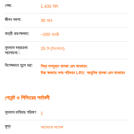
সর্বোচ্চ অপারেটিং গতি:
70 কিমি/ঘন্টা
এক্সেল লোড:
≤ 11.5 টন
গেজ:
1,435 মিমি
জীবন নকশা:
30 বছর
যাত্রী ধারণক্ষমতা:
~200 যাত্রী
ন্যূনতম বক্ররেখা
25 মি (ডিপোতে)
আলোচনা::
বিশেষভাবে তুলে ধরা:
নিম্ন তলযুক্ত হালকা রেল যানবাহন
,
উচ্চ ক্ষমতার নগর পরিবহন LRV
,
আধুনিক হালকা রেল যানবাহন
পেমেন্ট ও শিপিংয়ের শর্তাবলী