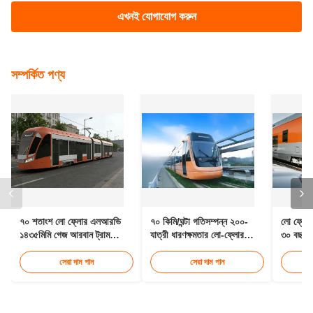
ট্যাগ:
লাইট রেল গাড়ি
এলআরভি রেল
এলআরভি যান
আমাদের সাথে যোগাযোগ
এখনই যোগাযোগ করুন
সম্পর্কিত পণ্য
৭০ শতাংশ লো ফ্লোর এলআরভি
৭০ কিমি/ঘন্টা গতিসম্পন্ন ২০০-
লো ফ্লোর