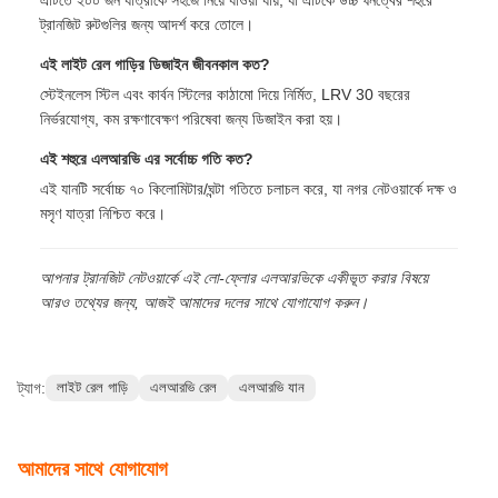
জন্য একটি নতুন মান নির্ধারণ করে।
প্রায়শই জিজ্ঞাসিত প্রশ্ন
এই নিম্ন তলাকার এলআরভি-এর যাত্রী বহন ক্ষমতা কত?
এটিতে ২০০ জন যাত্রীকে সহজে নিয়ে যাওয়া যায়, যা এটিকে উচ্চ ঘনত্বের শহুরে
ট্রানজিট রুটগুলির জন্য আদর্শ করে তোলে।
এই লাইট রেল গাড়ির ডিজাইন জীবনকাল কত?
স্টেইনলেস স্টিল এবং কার্বন স্টিলের কাঠামো দিয়ে নির্মিত, LRV 30 বছরের
নির্ভরযোগ্য, কম রক্ষণাবেক্ষণ পরিষেবা জন্য ডিজাইন করা হয়।
এই শহুরে এলআরভি এর সর্বোচ্চ গতি কত?
এই যানটি সর্বোচ্চ ৭০ কিলোমিটার/ঘন্টা গতিতে চলাচল করে, যা নগর নেটওয়ার্কে দক্ষ ও
মসৃণ যাত্রা নিশ্চিত করে।
আপনার ট্রানজিট নেটওয়ার্কে এই লো-ফ্লোর এলআরভিকে একীভূত করার বিষয়ে
আরও তথ্যের জন্য, আজই আমাদের দলের সাথে যোগাযোগ করুন।