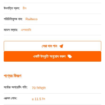
আধুনিক শহুরে ট্রানজিট জন্য উচ্চ ক্ষমতা কম মেঝে LRV
উৎপত্তি স্থল:
চীন
পরিচিতিমুলক নাম:
Railteco
মডেল নম্বার:
এলআরভি
সেরা দাম পান
একটি উদ্ধৃতি অনুরোধ করুন
পণ্যের বিবরণ