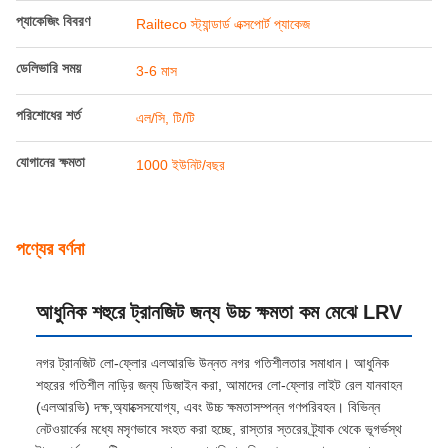
ন্যূনতম চাহিদার পরিমাণ
1
মূল্য
আলোচনা সাপেক্ষ
প্যাকেজিং বিবরণ
Railteco স্ট্যান্ডার্ড এক্সপোর্ট প্যাকেজ
ডেলিভারি সময়
3-6 মাস
পরিশোধের শর্ত
এল/সি, টি/টি
যোগানের ক্ষমতা
1000 ইউনিট/বছর
পণ্যের বর্ণনা
আধুনিক শহুরে ট্রানজিট জন্য উচ্চ ক্ষমতা কম মেঝে LRV