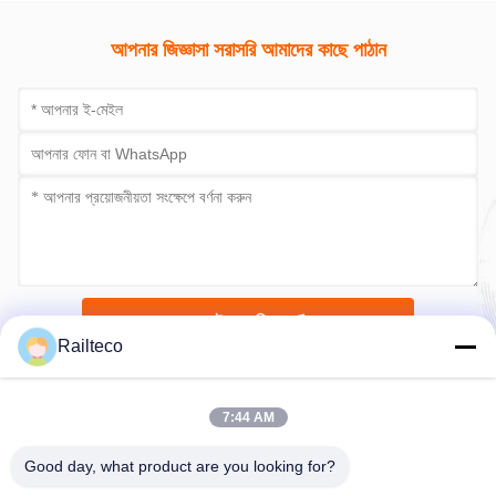
১৪৩৫মিমি গেজ আরবান ট্রাম
যাত্রী ধারণক্ষমতার লো-ফ্লোর
৩০ বছরের
৭০কিমি/ঘন্টা
এলআরভি
আরবান ট্
সেরা দাম পান
সেরা দাম পান
আপনার জিজ্ঞাসা সরাসরি আমাদের কাছে পাঠান
Railteco
7:44 AM
এখনই জমা দিন
Good day, what product are you looking for?