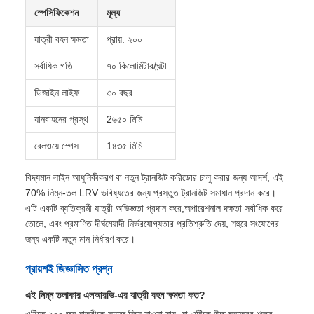
অভিযোজিত পারফরম্যান্সঃ
প্রমাণিত জুটিবদ্ধ নকশা এবং মাল্টি-ইউনিট অপারেশন
ক্ষমতা বিভিন্ন শহুরে চাহিদা মেটাতে উচ্চ যাত্রী প্রবাহ এবং অপারেশনাল
নমনীয়তার নিখুঁত ভারসাম্য প্রদান করে।
টেকনিক্যাল স্পেসিফিকেশন
স্পেসিফিকেশন
মূল্য
যাত্রী বহন ক্ষমতা
প্রায়. ২০০
সর্বাধিক গতি
৭০ কিলোমিটার/ঘন্টা
ডিজাইন লাইফ
৩০ বছর
যানবাহনের প্রস্থ
2৬৫০ মিমি
রেলওয়ে স্পেস
1৪৩৫ মিমি
বিদ্যমান লাইন আধুনিকীকরণ বা নতুন ট্রানজিট করিডোর চালু করার জন্য আদর্শ, এই
70% নিম্ন-তল LRV ভবিষ্যতের জন্য প্রস্তুত ট্রানজিট সমাধান প্রদান করে।
এটি একটি ব্যতিক্রমী যাত্রী অভিজ্ঞতা প্রদান করে,অপারেশনাল দক্ষতা সর্বাধিক করে
তোলে, এবং প্রমাণিত দীর্ঘমেয়াদী নির্ভরযোগ্যতার প্রতিশ্রুতি দেয়, শহুরে সংযোগের