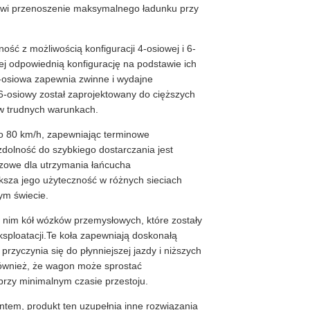
owi przenoszenie maksymalnego ładunku przy
ość z możliwością konfiguracji 4-osiowej i 6-
j odpowiednią konfigurację na podstawie ich
4-osiowa zapewnia zwinne i wydajne
 6-osiowy został zaprojektowany do cięższych
 w trudnych warunkach.
do 80 km/h, zapewniając terminowe
dolność do szybkiego dostarczania jest
czowe dla utrzymania łańcucha
sza jego użyteczność w różnych sieciach
ym świecie.
nim kół wózków przemysłowych, które zostały
ksploatacji.Te koła zapewniają doskonałą
rzyczynia się do płynniejszej jazdy i niższych
ównież, że wagon może sprostać
rzy minimalnym czasie przestoju.
tem, produkt ten uzupełnia inne rozwiązania