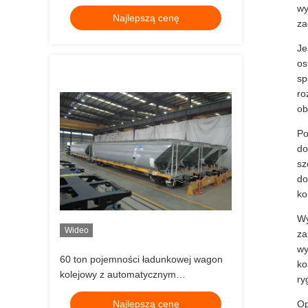
standardami UIC lub AAR, w tym
wy
Najlepszą cenę
standardowym typem hamulca AAR lub
za
TB zapewniającym dostawę ładunków
Je
masowych
os
sp
ro
ob
Po
do
sz
do
ko
Wy
Wideo
za
wy
60 ton pojemności ładunkowej wagon
ko
kolejowy z automatycznym
ry
sprzęganiem i rozładowaniem do
Najlepszą cenę
Op
transportu towarowego