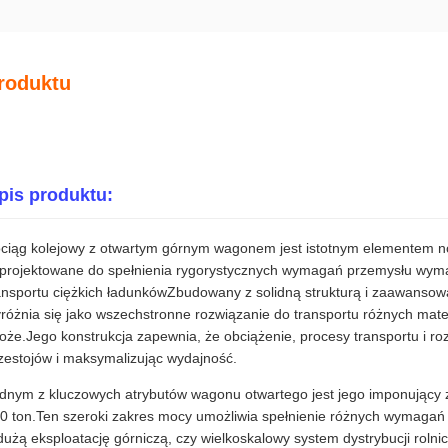
roduktu
pis produktu:
ciąg kolejowy z otwartym górnym wagonem jest istotnym elementem 
projektowane do spełnienia rygorystycznych wymagań przemysłu wym
ansportu ciężkich ładunkówZbudowany z solidną strukturą i zaawansow
różnia się jako wszechstronne rozwiązanie do transportu różnych mater
oże.Jego konstrukcja zapewnia, że obciążenie, procesy transportu i r
zestojów i maksymalizując wydajność.
dnym z kluczowych atrybutów wagonu otwartego jest jego imponujący 
0 ton.Ten szeroki zakres mocy umożliwia spełnienie różnych wymagań o
dużą eksploatację górniczą, czy wielkoskalowy system dystrybucji roln