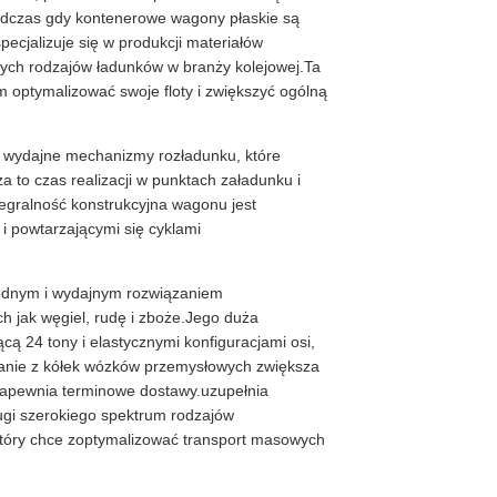
Podczas gdy kontenerowe wagony płaskie są
ecjalizuje się w produkcji materiałów
ych rodzajów ładunków w branży kolejowej.Ta
optymalizować swoje floty i zwiększyć ogólną
a wydajne mechanizmy rozładunku, które
 to czas realizacji w punktach załadunku i
egralność konstrukcyjna wagonu jest
 powtarzającymi się cyklami
odnym i wydajnym rozwiązaniem
 jak węgiel, rudę i zboże.Jego duża
 24 tony i elastycznymi konfiguracjami osi,
tanie z kółek wózków przemysłowych zwiększa
 zapewnia terminowe dostawy.uzupełnia
gi szerokiego spektrum rodzajów
który chce zoptymalizować transport masowych