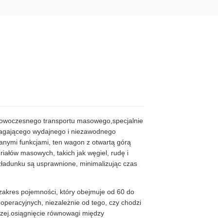
nowoczesnego transportu masowego,specjalnie
agającego wydajnego i niezawodnego
anymi funkcjami, ten wagon z otwartą górą
iałów masowych, takich jak węgiel, rudę i
ozładunku są usprawnione, minimalizując czas
zakres pojemności, który obejmuje od 60 do
peracyjnych, niezależnie od tego, czy chodzi
iczej.osiągnięcie równowagi między