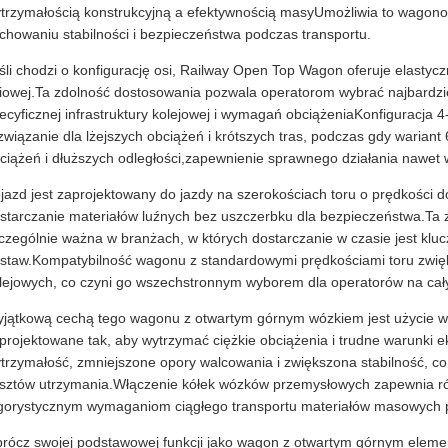
trzymałością konstrukcyjną a efektywnością masyUmożliwia to wagon
chowaniu stabilności i bezpieczeństwa podczas transportu.
śli chodzi o konfigurację osi, Railway Open Top Wagon oferuje elastyczn
iowej.Ta zdolność dostosowania pozwala operatorom wybrać najbardzie
ecyficznej infrastruktury kolejowej i wymagań obciążeniaKonfiguracja 
związanie dla lżejszych obciążeń i krótszych tras, podczas gdy wariant
ciążeń i dłuższych odległości,zapewnienie sprawnego działania nawet
jazd jest zaprojektowany do jazdy na szerokościach toru o prędkości 
starczanie materiałów luźnych bez uszczerbku dla bezpieczeństwa.Ta z
czególnie ważna w branżach, w których dostarczanie w czasie jest klu
staw.Kompatybilność wagonu z standardowymi prędkościami toru zwięk
lejowych, co czyni go wszechstronnym wyborem dla operatorów na cał
jątkową cechą tego wagonu z otwartym górnym wózkiem jest użycie w 
projektowane tak, aby wytrzymać ciężkie obciążenia i trudne warunki e
trzymałość, zmniejszone opory walcowania i zwiększona stabilność, co p
sztów utrzymania.Włączenie kółek wózków przemysłowych zapewnia r
gorystycznym wymaganiom ciągłego transportu materiałów masowych p
rócz swojej podstawowej funkcji jako wagon z otwartym górnym elemen