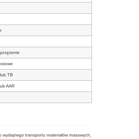
e
przężenie
-osiowe
lub TB
lub AAR
o wydajnego transportu materiałów masowych,