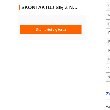
SKONTAKTUJ SIĘ Z NAMI
Skontaktuj się teraz
P
R
K
S
Z
Wa