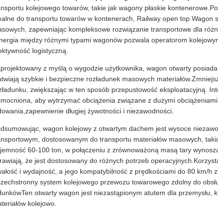
ansportu kolejowego towarów, takie jak wagony płaskie kontenerowe.
ealne do transportu towarów w kontenerach, Railway open top Wagon sp
sowych, zapewniając kompleksowe rozwiązanie transportowe dla różn
nergia między różnymi typami wagonów pozwala operatorom kolejowym 
ektywność logistyczną.
projektowany z myślą o wygodzie użytkownika, wagon otwarty posiad
atwiają szybkie i bezpieczne rozładunek masowych materiałów.Zmniejsza
zładunku, zwiększając w ten sposób przepustowość eksploatacyjną. Int
mocniona, aby wytrzymać obciążenia związane z dużymi obciążeniami i
dowania,zapewnienie długiej żywotności i niezawodności.
dsumowując, wagon kolejowy z otwartym dachem jest wysoce niezaw
ansportowym, dostosowanym do transportu materiałów masowych, takich
jemność 60-100 ton, w połączeniu z zrównoważoną masą tary wynoszącą
rawiają, że jest dostosowany do różnych potrzeb operacyjnych.Korzys
wałość i wydajność, a jego kompatybilność z prędkościami do 80 km/h
zechstronny system kolejowego przewozu towarowego zdolny do obsłu
dunkówTen otwarty wagon jest niezastąpionym atutem dla przemysłu, 
teriałów kolejowo.