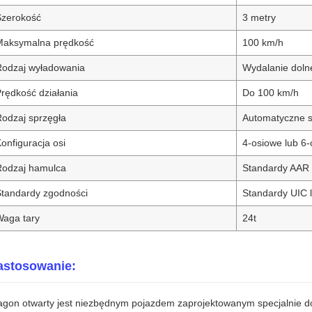
Szerokość
3 metry
Maksymalna prędkość
100 km/h
Rodzaj wyładowania
Wydalanie doln
rędkość działania
Do 100 km/h
odzaj sprzęgła
Automatyczne s
onfiguracja osi
4-osiowe lub 6
Rodzaj hamulca
Standardy AAR 
tandardy zgodności
Standardy UIC 
Waga tary
24t
astosowanie:
gon otwarty jest niezbędnym pojazdem zaprojektowanym specjalnie d