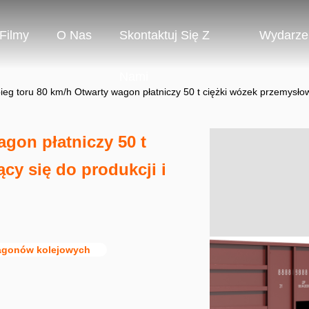
Filmy
O Nas
Skontaktuj Się Z
Wydarze
Nami
ieg toru 80 km/h Otwarty wagon płatniczy 50 t ciężki wózek przemysłowy
agon płatniczy 50 t
cy się do produkcji i
agonów kolejowych