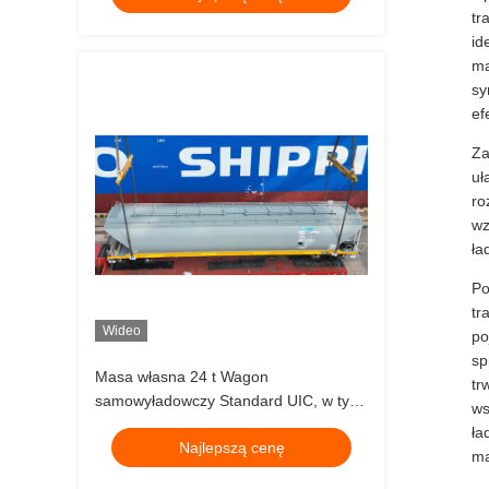
tr
id
ma
sy
ef
Za
uł
ro
wz
ła
Po
tr
Wideo
po
sp
Masa własna 24 t Wagon
tr
samowyładowczy Standard UIC, w tym
ws
hamulec typu AAR lub Standard TB
ła
Najlepszą cenę
Zaprojektowany do transportu ciężkich
ma
ładunków masowych