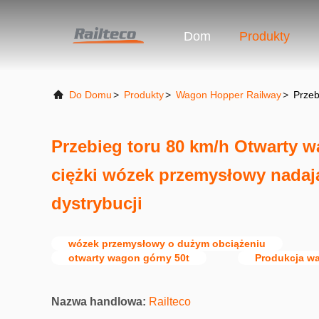
Dom
Produkty
Do Domu
>
Produkty
>
Wagon Hopper Railway
>
Przeb
Przebieg toru 80 km/h Otwarty w
ciężki wózek przemysłowy nadają
dystrybucji
wózek przemysłowy o dużym obciążeniu
otwarty wagon górny 50t
Produkcja w
Nazwa handlowa:
Railteco