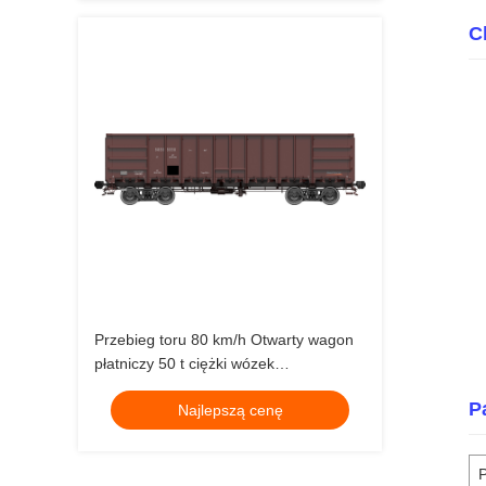
C
Przebieg toru 80 km/h Otwarty wagon
płatniczy 50 t ciężki wózek
przemysłowy nadający się do produkcji
P
Najlepszą cenę
i dystrybucji