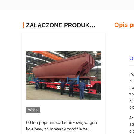
Opis p
ZAŁĄCZONE PRODUKTY
O
Po
za
tr
wy
zb
pr
Wideo
Je
60 ton pojemności ładunkowej wagon
10
kolejowy, zbudowany zgodnie ze
o 