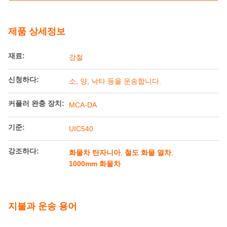
UIC540
강조하다:
화물차 탄자니아
,
철도 화물 열차
,
1000mm 화물차
지불과 운송 용어
최소 주문 수량
1개
가격
60000-80000usd/unit
포장 세부 사항
Railteco 표준 수출 포장
배달 시간
3~6개월
지불 조건
신용장, 티/티
공급 능력
1000 유닛 / 년