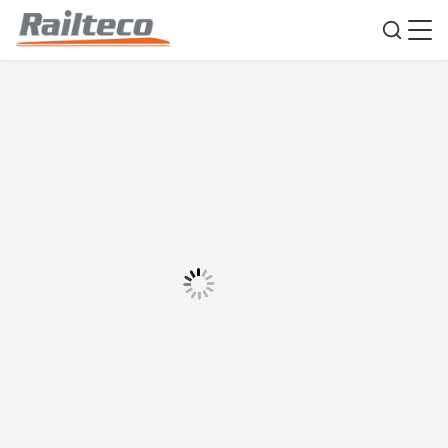
1000mm 밸브 커버드 화물 화물 탄자니아 철강
화물 열차 화물
원래 장소:
중국
브랜드 이름:
Railteco