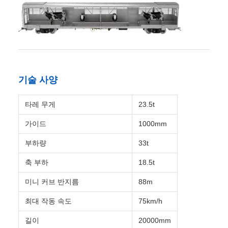
부하량
33t
축 부하
18.5t
미니 커브 반지름
88m
최대 작동 속도
75km/h
길이
20000mm
트럭의 주전 중심 사이의 길거리
13850mm
바닥 높이 (부하)
1104mm
커플러 높이 (부하)
585mm
주요 응용
RTH46 라이프 스톡 워크는 탄자니아의 1000mm 경사 철도