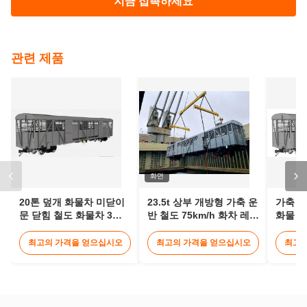
화면
20톤 덮개 화물차 미닫이
23.5t 상부 개방형 가축 운
가축 가
문 닫힘 철도 화물차 3미
반 철도 75km/h 화차 레일
화물 화
터
탱크 화차
화물 
최고의 가격을 얻으십시오
최고의 가격을 얻으십시오
최고의
직접적으로 당신의 조사를 우리에게 보내세요