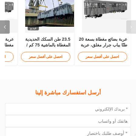
فيديو
عربة بضائع مغطاة بسعة 20
23.5 طن السكك الحديدية
عربة سل
طنًا بباب جرار مغلق، عربة
المغطاة بالماشية 75 كم /
مغطاة ب
بضائع سكة حديد بطول 3
ساعة عربة قطار عربة
السقف 
أمتار
خزان
المصبوب
احصل على أفضل سعر
احصل على أفضل سعر
احص
أرسل استفسارك مباشرة إلينا