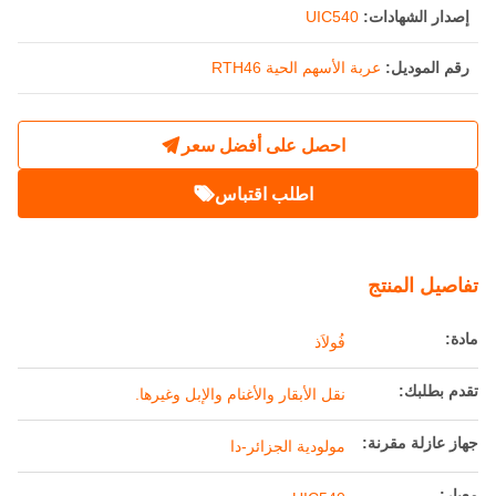
إصدار الشهادات:
UIC540
رقم الموديل:
عربة الأسهم الحية RTH46
احصل على أفضل سعر
اطلب اقتباس
تفاصيل المنتج
مادة:
فُولاَذ
تقدم بطلبك:
نقل الأبقار والأغنام والإبل وغيرها.
جهاز عازلة مقرنة:
مولودية الجزائر-دا
معيار: