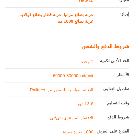
UIC540
إبراز:
عربة بضائع تنزانيا
,
عربة قطار بضائع فولاذية
,
عربة بضائع 1000 مم
شروط الدفع والشحن
الحد الأدنى لكمية
1 وحدة
الأسعار
60000-80000usd/unit
تفاصيل التغليف
التعبئة القياسية للتصدير من Railteco
وقت التسليم
3-6 أشهر
شروط الدفع
الاعتماد المستندي، تي/تي
القدرة على العرض
1000 وحدة / سنة