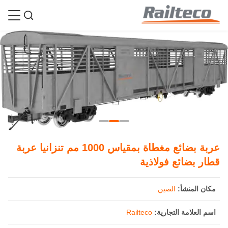
عربة بضائع مغطاة بمقياس 1000 مم تنزانيا عربة
قطار بضائع فولاذية
مكان المنشأ:
الصين
اسم العلامة التجارية:
Railteco