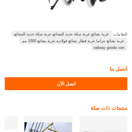
العلامات:
عربة بضائع,عربة سكة حديد للبضائع,عربة سكة حديد للبضائع
عربة بضائع تنزانيا,عربة قطار بضائع فولاذية,عربة بضائع 1000 مم
railway goods van
اتصل بنا
اتصل الآن
منتجات ذات صلة