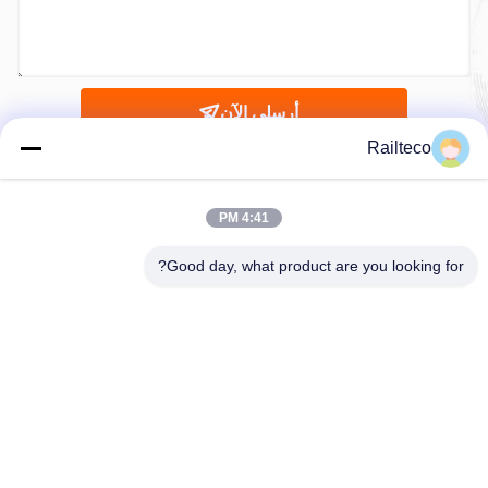
أرسلي الآن
Railteco
4:41 PM
Good day, what product are you looking for?
الهاتف：0086-512-82509751
البريد الإلكتروني：read@railteco.com
حولنا
ملف الشركة
جولة في المصنع