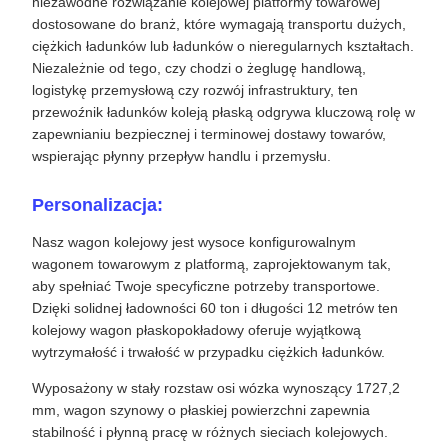
niezawodne rozwiązanie kolejowej platformy towarowej
dostosowane do branż, które wymagają transportu dużych,
ciężkich ładunków lub ładunków o nieregularnych kształtach.
Niezależnie od tego, czy chodzi o żeglugę handlową,
logistykę przemysłową czy rozwój infrastruktury, ten
przewoźnik ładunków koleją płaską odgrywa kluczową rolę w
zapewnianiu bezpiecznej i terminowej dostawy towarów,
wspierając płynny przepływ handlu i przemysłu.
Personalizacja:
Nasz wagon kolejowy jest wysoce konfigurowalnym
wagonem towarowym z platformą, zaprojektowanym tak,
aby spełniać Twoje specyficzne potrzeby transportowe.
Dzięki solidnej ładowności 60 ton i długości 12 metrów ten
kolejowy wagon płaskopokładowy oferuje wyjątkową
wytrzymałość i trwałość w przypadku ciężkich ładunków.
Wyposażony w stały rozstaw osi wózka wynoszący 1727,2
mm, wagon szynowy o płaskiej powierzchni zapewnia
stabilność i płynną pracę w różnych sieciach kolejowych.