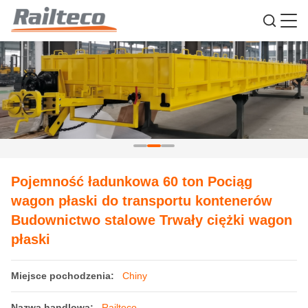
Pojemność ładunkowa 60 ton Pociąg
wagon płaski do transportu kontenerów
Budownictwo stalowe Trwały ciężki wagon
płaski
Miejsce pochodzenia:
Chiny
Nazwa handlowa:
Railteco