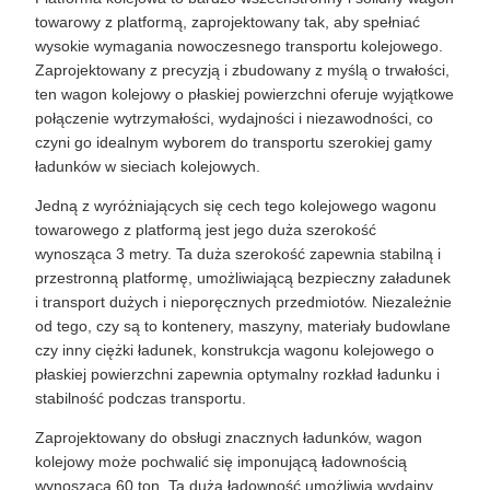
towarowy z platformą, zaprojektowany tak, aby spełniać
wysokie wymagania nowoczesnego transportu kolejowego.
Zaprojektowany z precyzją i zbudowany z myślą o trwałości,
ten wagon kolejowy o płaskiej powierzchni oferuje wyjątkowe
połączenie wytrzymałości, wydajności i niezawodności, co
czyni go idealnym wyborem do transportu szerokiej gamy
ładunków w sieciach kolejowych.
Jedną z wyróżniających się cech tego kolejowego wagonu
towarowego z platformą jest jego duża szerokość
wynosząca 3 metry. Ta duża szerokość zapewnia stabilną i
przestronną platformę, umożliwiającą bezpieczny załadunek
i transport dużych i nieporęcznych przedmiotów. Niezależnie
od tego, czy są to kontenery, maszyny, materiały budowlane
czy inny ciężki ładunek, konstrukcja wagonu kolejowego o
płaskiej powierzchni zapewnia optymalny rozkład ładunku i
stabilność podczas transportu.
Zaprojektowany do obsługi znacznych ładunków, wagon
kolejowy może pochwalić się imponującą ładownością
wynoszącą 60 ton. Ta duża ładowność umożliwia wydajny