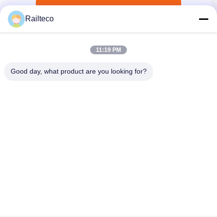
Wyślij teraz
Railteco
11:19 PM
Good day, what product are you looking for?
Tel.：0086-512-82509751
E-mail：read@railteco.com
O NAS
Profil przedsiębiorstwa
Wycieczka po fabryce
Kontrola jakości
Sitemap