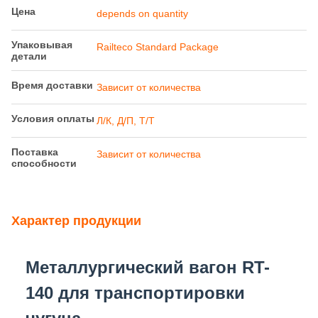
Выделить:
Транспорт металлургических
транспортных средств
,
железнодорожные грузовые перевозки
,
транспорт железнодорожная перевозка
грузов
Условия оплаты & доставки
Количество мин
1
заказа
Цена
depends on quantity
Упаковывая
Railteco Standard Package
детали
Время доставки
Зависит от количества