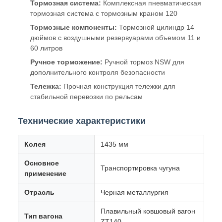
вагон обеспечивает безопасную и эффективную
перевозку высокотемпературных материалов в сложных
промышленных условиях.
Основные компоненты и особенности
Кузов вагона:
Цельносварная стальная
конструкция для максимальной прочности и
термостойкости
Сцепное устройство и тяговый механизм:
Сцепное устройство 13B с амортизатором типа MT-3
для надежного соединения
Тормозная система:
Комплексная пневматическая
тормозная система с тормозным краном 120
Тормозные компоненты:
Тормозной цилиндр 14
дюймов с воздушными резервуарами объемом 11 и
60 литров
Ручное торможение:
Ручной тормоз NSW для
дополнительного контроля безопасности