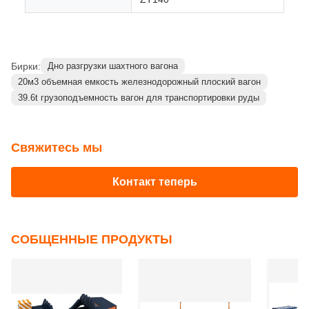
Тележка:
Прочная конструкция тележки для
стабильной перевозки по рельсам
Технические характеристики
Колея
1435 мм
Основное
Транспортировка чугуна
применение
Отрасль
Черная металлургия
Плавильный ковшовый вагон
Тип вагона
ZT140
Бирки:
Дно разгрузки шахтного вагона
20м3 объемная емкость железнодорожный плоский вагон
39.6t грузоподъемность вагон для транспортировки руды