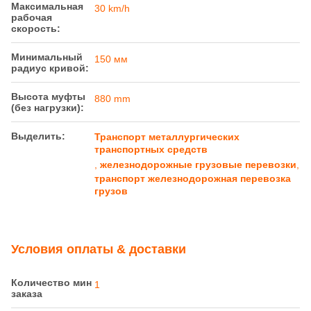
Детали продукта
Измерять:
1435 mm
Осевая
37 t
нагрузка:
Грузоподъемность:
140 т
Вес барана:
36 t
Максимальная
30 km/h
рабочая
скорость:
Минимальный
150 мм
радиус кривой:
Высота муфты
880 mm
(без нагрузки):