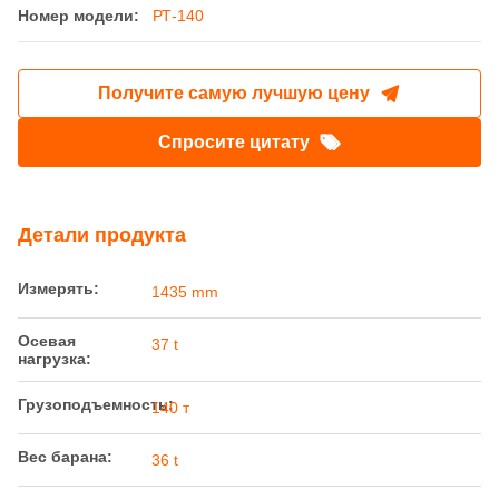
37t Оси Металлургические транспортные
средства Транспорт Литого железа
Железнодорожные перевозки грузов
Место происхождения:
Китай
Фирменное наименование:
Railteco
Номер модели:
РТ-140
Получите самую лучшую цену
Спросите цитату